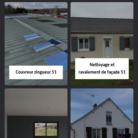
Charpentier 51
Changement de
velux 51
Nettoyage et
Couvreur zingueur 51
ravalement de façade 51
Couvreur zingueur
Nettoyage et
51
ravalement de
façade 51