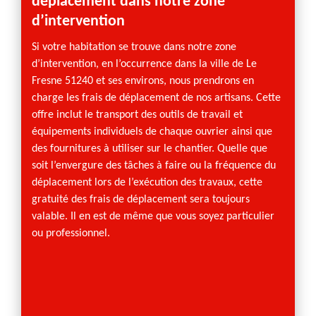
déplacement dans notre zone
Pourqu
d’intervention
façade
plusie
Si votre habitation se trouve dans notre zone
intempé
d’intervention, en l’occurrence dans la ville de Le
moisis
Fresne 51240 et ses environs, nous prendrons en
sur la
charge les frais de déplacement de nos artisans. Cette
donner
offre inclut le transport des outils de travail et
a été t
équipements individuels de chaque ouvrier ainsi que
d’autr
des fournitures à utiliser sur le chantier. Quelle que
option
soit l’envergure des tâches à faire ou la fréquence du
perfor
déplacement lors de l’exécution des travaux, cette
peintur
gratuité des frais de déplacement sera toujours
valable. Il en est de même que vous soyez particulier
ou professionnel.