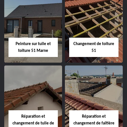
Peintre et peinture
Hydrofuge toiture
de façade 51
51
Peinture sur tuile et
Changement de toiture
toiture 51 Marne
51
Peinture sur tuile
Changement de
et toiture 51
toiture 51
Marne
Réparation et
Réparation et
changement de tuile de
changement de faîtière