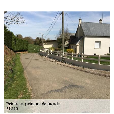
gouttière: alu, zinc
et PVC 51