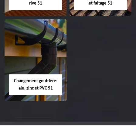
rive 51
et faîtage 51
Réparation et
Réparation et
changement de
changement de
tuile de rive 51
faîtière et faîtage
51
Changement gouttière:
alu, zinc et PVC 51
Changement