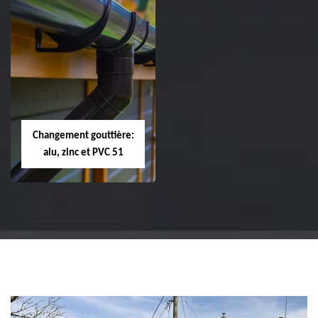
Réparation et
Réparation et
changement de
changement de
tuile de rive 51
faîtière et faîtage
51
Changement gouttière:
alu, zinc et PVC 51
Changement
gouttière: alu, zinc
et PVC 51