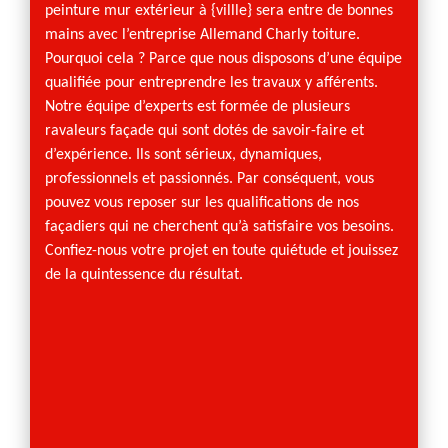
sorte 
peinture mur extérieur à {villle} sera entre de bonnes
usage d
 sera
mains avec l’entreprise Allemand Charly toiture.
à appli
e
Pourquoi cela ? Parce que nous disposons d’une équipe
sera r
lisée
qualifiée pour entreprendre les travaux y afférents.
extéri
Notre équipe d’experts est formée de plusieurs
de pei
e sur
ravaleurs façade qui sont dotés de savoir-faire et
façade
d’expérience. Ils sont sérieux, dynamiques,
pierre
professionnels et passionnés. Par conséquent, vous
 votre
pouvez vous reposer sur les qualifications de nos
.
façadiers qui ne cherchent qu’à satisfaire vos besoins.
Confiez-nous votre projet en toute quiétude et jouissez
de la quintessence du résultat.