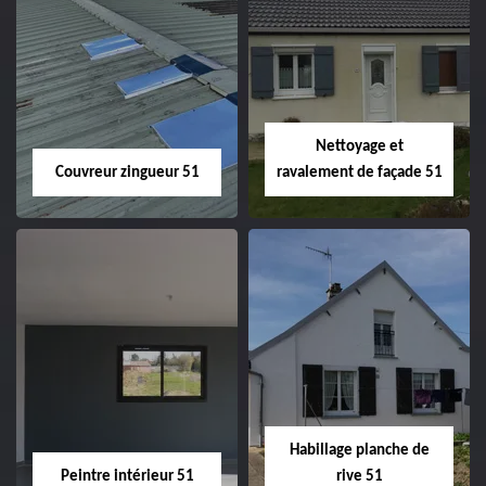
Charpentier 51
Changement de
velux 51
Nettoyage et
Couvreur zingueur 51
ravalement de façade 51
Couvreur zingueur
Nettoyage et
51
ravalement de
façade 51
Habillage planche de
Peintre intérieur 51
rive 51