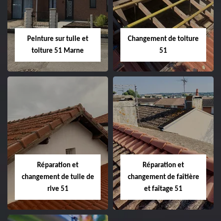
de façade 51
51
Peinture sur tuile et
Changement de toiture
toiture 51 Marne
51
Peinture sur tuile
Changement de
et toiture 51
toiture 51
Marne
Réparation et
Réparation et
changement de tuile de
changement de faîtière
rive 51
et faîtage 51