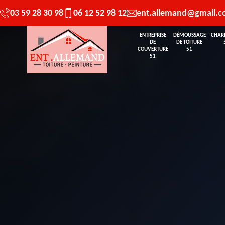
03 59 28 30 98
06 12 52 98 12
ent.allemand@gmail.
ENTREPRISE
DÉMOUSSAGE
CHAR
DE
DE TOITURE
COUVERTURE
51
51