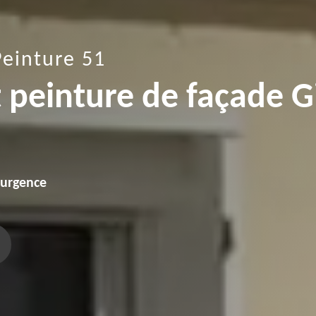
Peinture 51
t peinture de façade G
'urgence