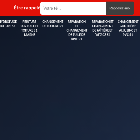
Être rappelé
HYDROFUGE
PEINTURE
CHANGEMENT
RÉPARATION
RÉPARATION ET
CHANGEMENT
TOITURE 51
SUR TUILE ET
DE TOITURE 51
ET
CHANGEMENT
GOUTTIÈRE:
TOITURE 51
CHANGEMENT
DE FAÎTIÈRE ET
ALU, ZINC ET
MARNE
DE TUILE DE
FAÎTAGE 51
PVC 51
RIVE 51