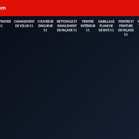
com
PENTIER
CHANGEMENT
COUVREUR
NETTOYAGE ET
PEINTRE
HABILLAGE
PEINTRE ET
51
DE VELUX 51
ZINGUEUR
RAVALEMENT
INTÉRIEUR
PLANCHE
PEINTURE
51
DE FAÇADE 51
51
DE RIVE 51
DE FAÇADE
51