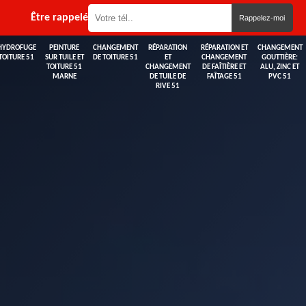
Être rappelé
HYDROFUGE
PEINTURE
CHANGEMENT
RÉPARATION
RÉPARATION ET
CHANGEMENT
TOITURE 51
SUR TUILE ET
DE TOITURE 51
ET
CHANGEMENT
GOUTTIÈRE:
TOITURE 51
CHANGEMENT
DE FAÎTIÈRE ET
ALU, ZINC ET
MARNE
DE TUILE DE
FAÎTAGE 51
PVC 51
RIVE 51