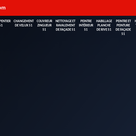
com
PENTIER
CHANGEMENT
COUVREUR
NETTOYAGE ET
PEINTRE
HABILLAGE
PEINTRE ET
51
DE VELUX 51
ZINGUEUR
RAVALEMENT
INTÉRIEUR
PLANCHE
PEINTURE
51
DE FAÇADE 51
51
DE RIVE 51
DE FAÇADE
51