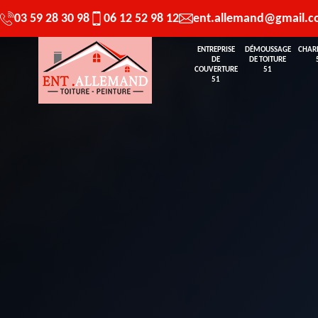
03 59 28 30 98
06 12 52 98 12
ent.allemand@gmail.
ENTREPRISE
DÉMOUSSAGE
CHAR
DE
DE TOITURE
COUVERTURE
51
51