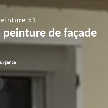
Peinture 51
t peinture de façade
'urgence