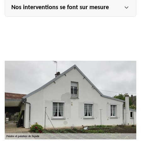
Nos interventions se font sur mesure
Pour réussir une intervention en peinture sur façade à
Favresse, notre équipe de façadiers du 51300 fera en
sorte d’adopter la meilleure technique et de faire usage
des bons outillages. Il faut savoir que la peinture à
appliquer sur la façade ainsi que les murs extérieurs sera
résistante aux intempéries et aux agressions extérieures.
Nous sommes à même de savoir quel type de peinture
est en cohésion avec votre revêtement de façade ;
sachant que nous pouvons peindre de la pierre, du
bardage en bois, du ciment, du béton, etc.