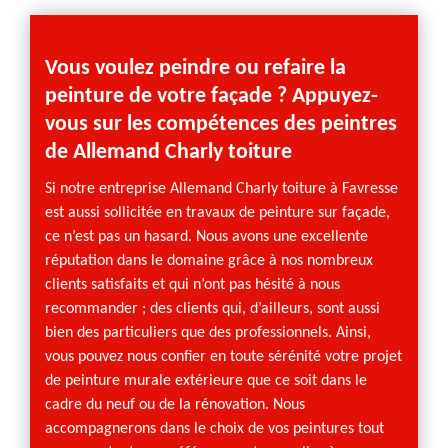
 en
Vous voulez peindre ou refaire la
Nos 
peinture de votre façade ? Appuyez-
Profess
vous sur les compétences des peintres
Allema
de Allemand Charly toiture
des se
arly
tous s
es qui
Si notre entreprise Allemand Charly toiture à Favresse
des te
est aussi sollicitée en travaux de peinture sur façade,
même d
eintres
ce n’est pas un hasard. Nous avons une excellente
surface
ore.
réputation dans le domaine grâce à nos nombreux
touche 
clients satisfaits et qui n’ont pas hésité à nous
est ég
tions
recommander ; des clients qui, d’ailleurs, sont aussi
vous po
bien des particuliers que des professionnels. Ainsi,
hauteu
e, nous
vous pouvez nous confier en toute sérénité votre projet
toiture
ne pas
de peinture murale extérieure que ce soit dans le
lus
cadre du neuf ou de la rénovation. Nous
accompagnerons dans le choix de vos peintures tout