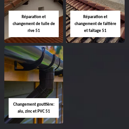
et toiture 51
toiture 51
Marne
Réparation et
Réparation et
changement de tuile de
changement de faîtière
rive 51
et faîtage 51
Réparation et
Réparation et
changement de
changement de
tuile de rive 51
faîtière et faîtage
51
Changement gouttière:
alu, zinc et PVC 51