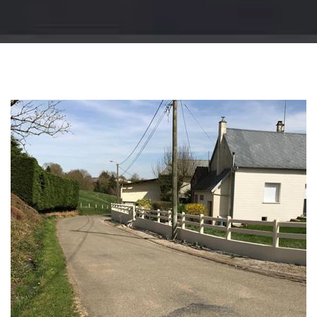
Changement
gouttière: alu, zinc
et PVC 51