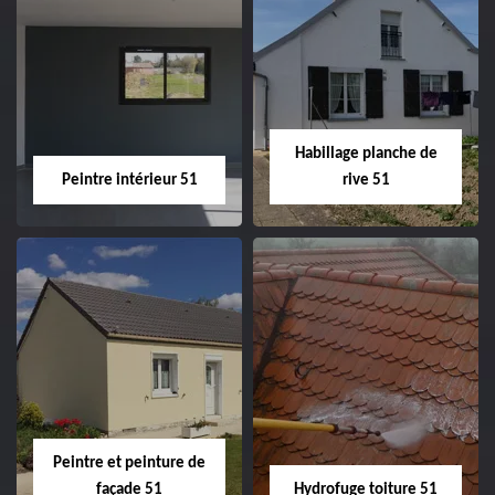
Couvreur zingueur
Nettoyage et
51
ravalement de
façade 51
Habillage planche de
Peintre intérieur 51
rive 51
Peintre intérieur
Habillage planche
51
de rive 51
Peintre et peinture de
façade 51
Hydrofuge toiture 51