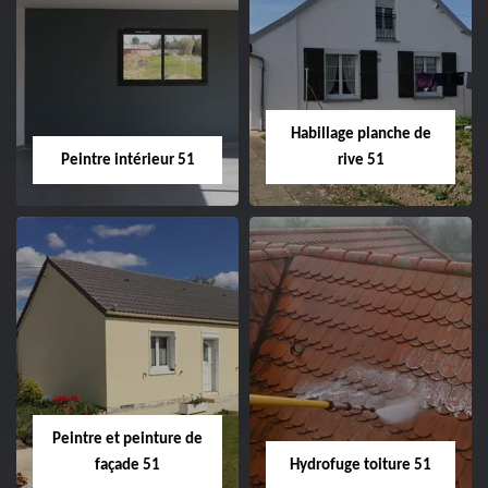
Couvreur zingueur
Nettoyage et
51
ravalement de
façade 51
Habillage planche de
Peintre intérieur 51
rive 51
Peintre intérieur
Habillage planche
51
de rive 51
Peintre et peinture de
façade 51
Hydrofuge toiture 51