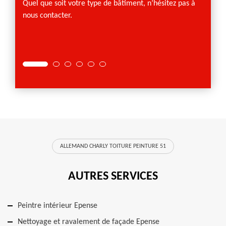
Quel que soit votre type de bâtiment, n’hésitez pas à
les in
nous contacter.
votre 
ALLEMAND CHARLY TOITURE PEINTURE 51
AUTRES SERVICES
Peintre intérieur Epense
Nettoyage et ravalement de façade Epense