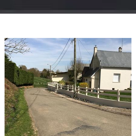
Changement
gouttière: alu, zinc
et PVC 51