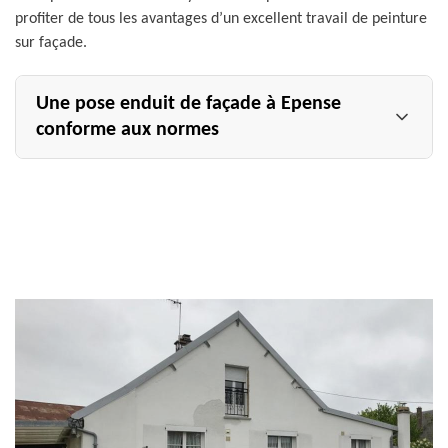
profiter de tous les avantages d’un excellent travail de peinture
sur façade.
Une pose enduit de façade à Epense
conforme aux normes
La pose enduit de façade est une opération qui demande
de la technicité, donc un savoir-faire solide. Si vous
voulez que le résultat soit à la hauteur de vos exigences
et apporte une esthétique sûre à votre habitation,
sollicitez les services de pose enduit de façade à Epense
du peintre mur extérieur Allemand Charly toiture. Selon
le cahier de charges qui nous sera fournit, nous pourrons
appliquer de l’enduit à finition rustique, à finition grattée,
à finition talochée, etc. Nous prendrons soin de respecter
les étapes à suivre et de rester dans les normes.