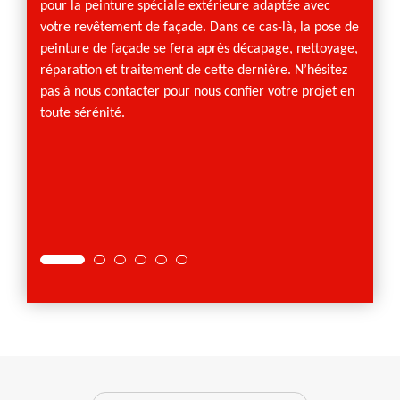
ur la
pour la peinture spéciale extérieure adaptée avec
nous r
nner
votre revêtement de façade. Dans ce cas-là, la pose de
Allema
peinture de façade se fera après décapage, nettoyage,
attent
ra à
réparation et traitement de cette dernière. N’hésitez
des se
s
pas à nous contacter pour nous confier votre projet en
profess
re
toute sérénité.
perspic
trouve
Vous t
façade
L’excel
surpre