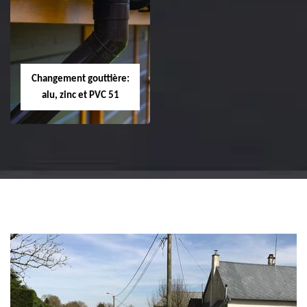
Réparation et
Réparation et
changement de
changement de
tuile de rive 51
faîtière et faîtage
51
Changement gouttière:
alu, zinc et PVC 51
Changement
gouttière: alu, zinc
et PVC 51