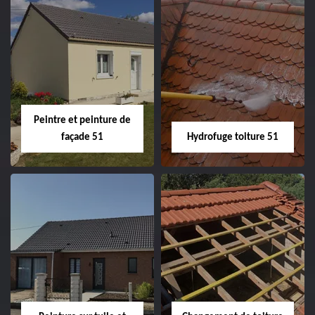
Peintre intérieur
Habillage planche
51
de rive 51
Peintre et peinture de
façade 51
Hydrofuge toiture 51
Peintre et peinture
Hydrofuge toiture
de façade 51
51