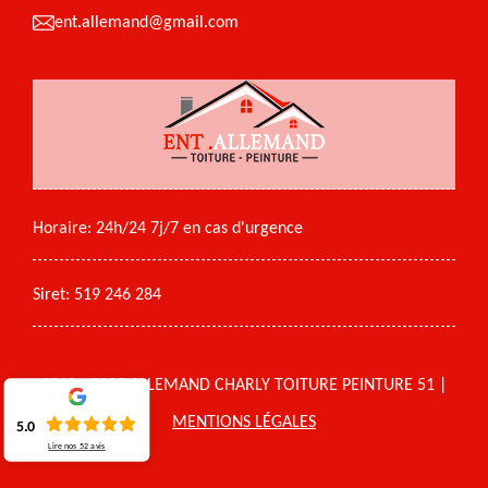
ent.allemand@gmail.com
Horaire: 24h/24 7j/7 en cas d'urgence
Siret: 519 246 284
2018 - 2025 ALLEMAND CHARLY TOITURE PEINTURE 51 |
MENTIONS LÉGALES
5.0
Lire nos
52
avis