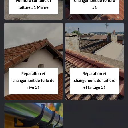
Peinture sur tuile et
Changement de toiture
toiture 51 Marne
51
Peinture sur tuile
Changement de
et toiture 51
toiture 51
Marne
Réparation et
Réparation et
changement de tuile de
changement de faîtière
rive 51
et faîtage 51