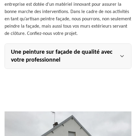
entreprise est dotée d’un matériel innovant pour assurer la
bonne marche des interventions. Dans le cadre de nos activités
en tant qu’artisan peintre façade, nous pourrons, non seulement
peindre la façade, mais aussi tous vos murs extérieurs servant
de clôture. Confiez-nous votre projet.
Une peinture sur façade de qualité avec
votre professionnel
Ayez recours aux services de l’entreprise Allemand Charly
toiture si vous êtes à la recherche d’un professionnel en
peinture sur façade à Drouilly. Nous nous engageons à
réaliser des travaux sur mesure et à fournir un résultat
conforme à vos attentes. Nos ravaleurs façade sauront
appliquer la technique de pose de peinture la plus
adéquate, par rapport à votre revêtement. De même, ils
sont en mesure de choisir la peinture qui est adaptée à
votre type de façade. Après les interventions de nos