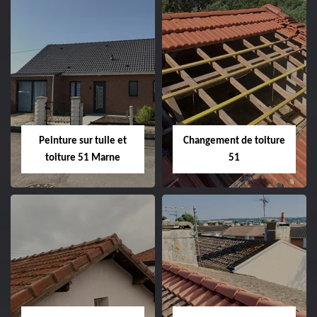
Peintre et peinture
Hydrofuge toiture
de façade 51
51
Peinture sur tuile et
Changement de toiture
toiture 51 Marne
51
Peinture sur tuile
Changement de
et toiture 51
toiture 51
Marne