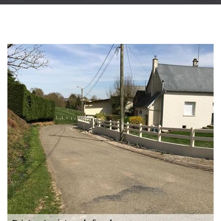
Changement
gouttière: alu, zinc
et PVC 51