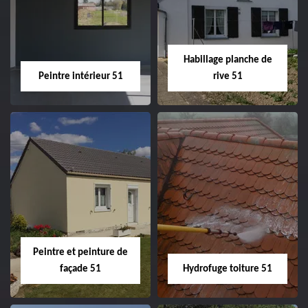
51
ravalement de
façade 51
Habillage planche de
Peintre intérieur 51
rive 51
Peintre intérieur
Habillage planche
51
de rive 51
Peintre et peinture de
façade 51
Hydrofuge toiture 51