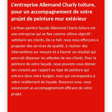
L’entreprise Allemand Charly toiture,
Pein
pour un accompagnement de votre
expé
projet de peinture mur extérieur
tale
toit
L’artisan peintre façade Allemand Charly toiture est
une entreprise qui se fixe comme ultime objectif :
Vous r
satisfaire ses clients. De ce fait, nous nous efforçons à
contac
proposer des services de qualité, à réaliser des
située
interventions sur mesure et à fournir un résultat qui
bénéfic
pourrait dépasser les attentes de nos clients. Pour la
façade
peinture de votre façade, nous pouvons vous donner
la rén
des conseils par rapport au type de peinture qui
de pei
entrera dans votre budget, mais qui correspondra à
capabl
votre revêtement de façade. Rassurez-vous, nous
les no
assureront un accompagnement efficace de votre
dans le
projet.
créativ
que vou
nous a