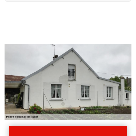
Pour réussir une intervention en peinture sur façade à
Dampierre Sur Moivre, notre équipe de façadiers du
51240 fera en sorte d’adopter la meilleure technique et
de faire usage des bons outillages. Il faut savoir que la
peinture à appliquer sur la façade ainsi que les murs
extérieurs sera résistante aux intempéries et aux
agressions extérieures. Nous sommes à même de savoir
quel type de peinture est en cohésion avec votre
revêtement de façade ; sachant que nous pouvons
peindre de la pierre, du bardage en bois, du ciment, du
béton, etc.