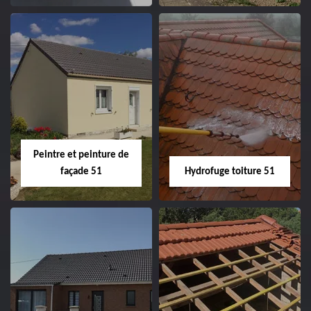
Peintre intérieur
Habillage planche
51
de rive 51
Peintre et peinture de
façade 51
Hydrofuge toiture 51
Peintre et peinture
Hydrofuge toiture
de façade 51
51