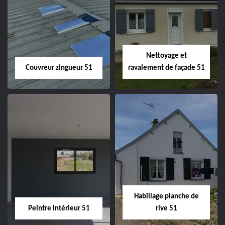
Charpentier 51
Changement de
velux 51
Nettoyage et
Couvreur zingueur 51
ravalement de façade 51
Couvreur zingueur
Nettoyage et
51
ravalement de
façade 51
Habillage planche de
Peintre intérieur 51
rive 51