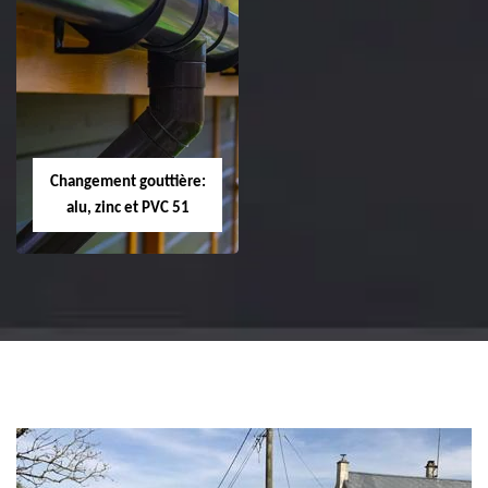
Réparation et
Réparation et
changement de
changement de
tuile de rive 51
faîtière et faîtage
51
Changement gouttière:
alu, zinc et PVC 51
Changement
gouttière: alu, zinc
et PVC 51