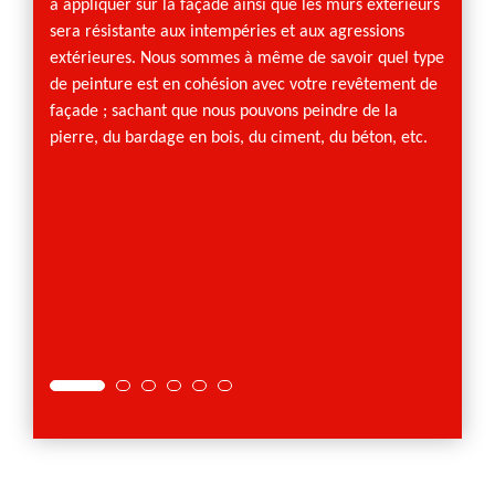
à appliquer sur la façade ainsi que les murs extérieurs
 équipe
pour vo
sera résistante aux intempéries et aux agressions
nts.
utilise
extérieures. Nous sommes à même de savoir quel type
travau
de peinture est en cohésion avec votre revêtement de
t
le type
façade ; sachant que nous pouvons peindre de la
superfi
pierre, du bardage en bois, du ciment, du béton, etc.
ous
N’hésit
s
que no
soins.
convie
ouissez