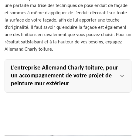
une parfaite maîtrise des techniques de pose enduit de façade
et sommes à même d’appliquer de l’enduit décoratif sur toute
la surface de votre façade, afin de lui apporter une touche
d’originalité. Il faut savoir qu’enduire la façade est également
une des finitions en ravalement que vous pouvez choisir. Pour un
résultat satisfaisant et à la hauteur de vos besoins, engagez
Allemand Charly toiture.
L’entreprise Allemand Charly toiture, pour
un accompagnement de votre projet de
peinture mur extérieur
L’artisan peintre façade Allemand Charly toiture est une
entreprise qui se fixe comme ultime objectif : satisfaire
ses clients. De ce fait, nous nous efforçons à proposer des
services de qualité, à réaliser des interventions sur
mesure et à fournir un résultat qui pourrait dépasser les
attentes de nos clients. Pour la peinture de votre façade,