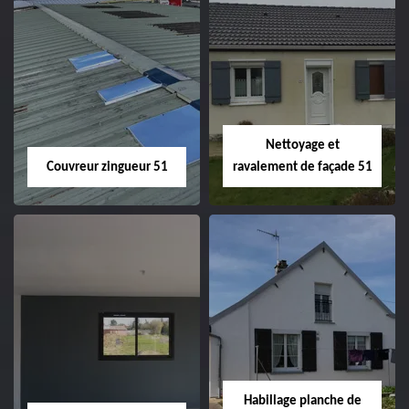
Charpentier 51
Changement de
velux 51
Nettoyage et
Couvreur zingueur 51
ravalement de façade 51
Couvreur zingueur
Nettoyage et
51
ravalement de
façade 51
Habillage planche de