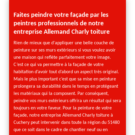
Faites peindre votre façade par les
Votr
peintres professionnels de notre
disp
entreprise Allemand Charly toiture
En nou
votre 
Rien de mieux que d'appliquer une belle couche de
détail
peinture sur ses murs extérieurs si vous voulez avoir
fera so
une maison qui reflète parfaitement votre image.
façade
C’est ce qui va permettre à la façade de votre
Charly 
habitation d’avoir tout d’abord un aspect très original.
engage
Mais le plus important c’est que sa mise en peinture
découv
prolongera sa durabilité dans le temps en protégeant
validit
les matériaux qui la composent. Par conséquent,
de débu
peindre vos murs extérieurs offrira un résultat qui sera
tarif d
toujours en votre faveur. Pour la peinture de votre
façade, notre entreprise Allemand Charly toiture à
Cuchery peut intervenir dans toute la région du 51480
que ce soit dans le cadre de chantier neuf ou en