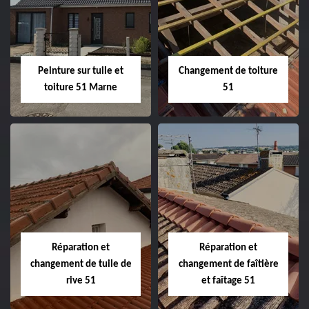
de façade 51
51
Peinture sur tuile et
Changement de toiture
toiture 51 Marne
51
Peinture sur tuile
Changement de
et toiture 51
toiture 51
Marne
Réparation et
Réparation et
changement de tuile de
changement de faîtière
rive 51
et faîtage 51