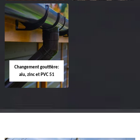
Réparation et
Réparation et
changement de
changement de
tuile de rive 51
faîtière et faîtage
51
Changement gouttière:
alu, zinc et PVC 51
Changement
gouttière: alu, zinc
et PVC 51