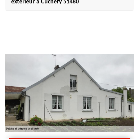
extérieur à Cuchery 51480
Optez pour les services de Allemand Charly toiture si
vous avez besoin d’un peintre mur extérieur à Cuchery
pour prendre en main votre projet allant dans ce sens.
Nous avons de l’expérience et mettons en avant notre
professionnalisme en toute circonstance. Nous utiliserons
des peintures mur extérieur de qualité, qui seront
perméable à la vapeur d’eau et qui seront toujours
tenaces malgré le passage des diverses intempéries.
Sachez que pour obtenir un résultat satisfaisant et
conforme à vos attentes, nos façadiers du 51480
veilleront à respecter les diverses étapes à suivre sur le
chantier.