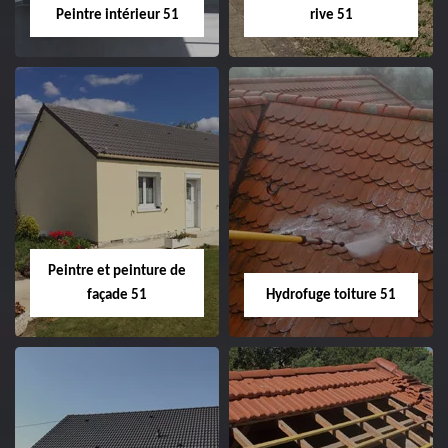
Peintre intérieur 51
rive 51
Peintre intérieur
Habillage planche
51
de rive 51
Peintre et peinture de
façade 51
Hydrofuge toiture 51
Peintre et peinture
Hydrofuge toiture