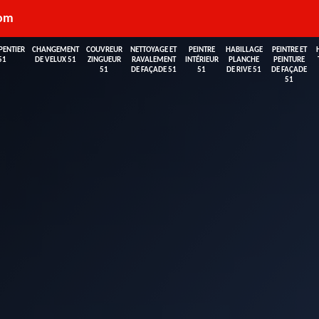
com
PENTIER
CHANGEMENT
COUVREUR
NETTOYAGE ET
PEINTRE
HABILLAGE
PEINTRE ET
51
DE VELUX 51
ZINGUEUR
RAVALEMENT
INTÉRIEUR
PLANCHE
PEINTURE
51
DE FAÇADE 51
51
DE RIVE 51
DE FAÇADE
51