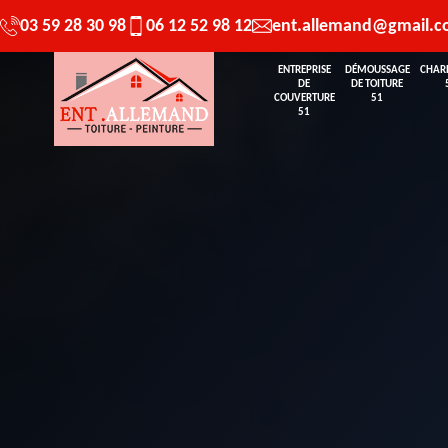
03 59 28 30 98
06 12 52 98 12
ent.allemand@gmail.
ENTREPRISE
DÉMOUSSAGE
CHAR
DE
DE TOITURE
COUVERTURE
51
51