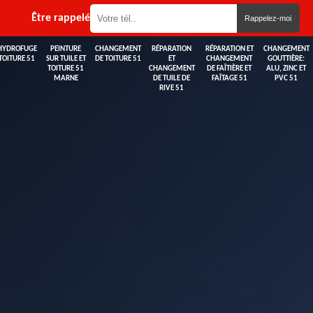
Être rappelé
HYDROFUGE
PEINTURE
CHANGEMENT
RÉPARATION
RÉPARATION ET
CHANGEMENT
TOITURE 51
SUR TUILE ET
DE TOITURE 51
ET
CHANGEMENT
GOUTTIÈRE:
TOITURE 51
CHANGEMENT
DE FAÎTIÈRE ET
ALU, ZINC ET
MARNE
DE TUILE DE
FAÎTAGE 51
PVC 51
RIVE 51