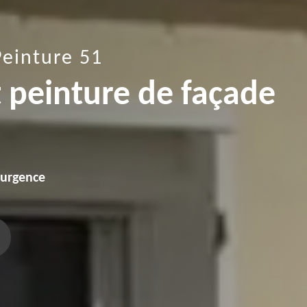
Peinture 51
t peinture de façade
'urgence