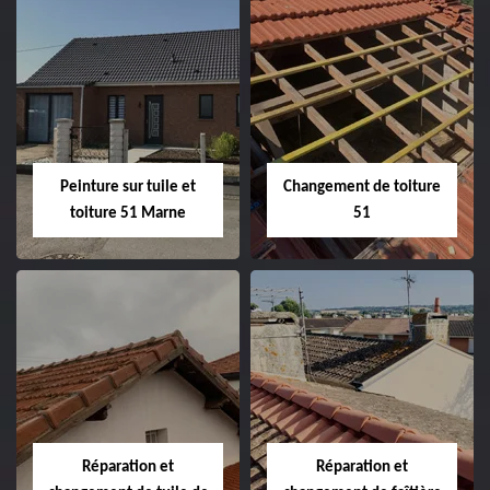
Peintre et peinture
Hydrofuge toiture
de façade 51
51
Peinture sur tuile et
Changement de toiture
toiture 51 Marne
51
Peinture sur tuile
Changement de
et toiture 51
toiture 51
Marne
Réparation et
Réparation et