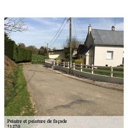
Changement
gouttière: alu, zinc
et PVC 51