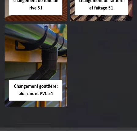
changement de tuile de
changement de faîtière
rive 51
et faîtage 51
Réparation et
Réparation et
changement de
changement de
tuile de rive 51
faîtière et faîtage
51
Changement gouttière:
alu, zinc et PVC 51