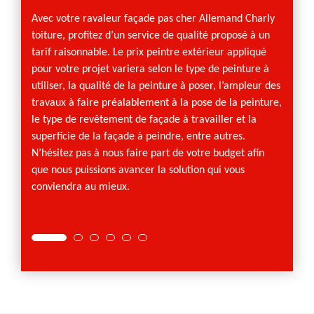
fini
Avec votre ravaleur façade pas cher Allemand Charly
toiture, profitez d’un service de qualité proposé à un
Il faut
tarif raisonnable. Le prix peintre extérieur appliqué
est ég
pour votre projet variera selon le type de peinture à
ravale
utiliser, la qualité de la peinture à poser, l’ampleur des
vous p
travaux à faire préalablement à la pose de la peinture,
de fini
le type de revêtement de façade à travailler et la
pour l
superficie de la façade à peindre, entre autres.
votre 
N’hésitez pas à nous faire part de votre budget afin
peintu
que nous puissions avancer la solution qui vous
répara
conviendra au mieux.
pas à 
toute s