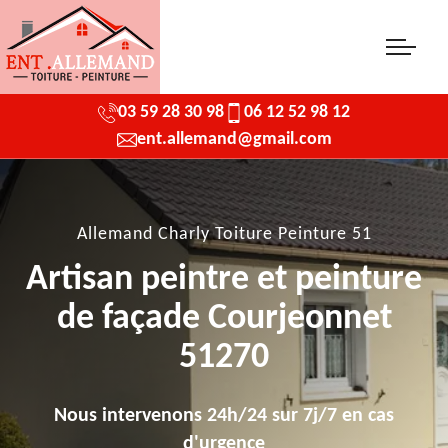
03 59 28 30 98
06 12 52 98 12
ent.allemand@gmail.com
Allemand Charly Toiture Peinture 51
Artisan peintre et peinture
de façade Courjeonnet
51270
Nous intervenons 24h/24 sur 7j/7 en cas
d'urgence