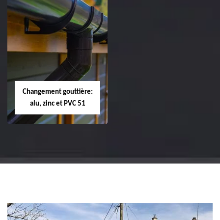
Réparation et
Réparation et
changement de
changement de
tuile de rive 51
faîtière et faîtage
51
Changement gouttière:
alu, zinc et PVC 51
Changement
gouttière: alu, zinc
et PVC 51