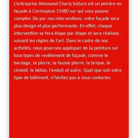
dans
L’entreprise Allemand Charly toiture est un peintre en
façade à Cormoyeux 51480 sur qui vous pouvez
N’hési
compter. De par nos interventions, votre façade sera
toiture
plus design et plus performante. En effet, chaque
vous a
intervention se fera étape par étape et sera réalisée
façade
suivant les règles de l’art. Dans le cadre de nos
œuvre 
activités, nous pourrons appliquer de la peinture sur
désincr
tous types de revêtement de façade, comme le
imperf
bardage, la pierre, la fausse pierre, la brique, le
comme 
ciment, le béton, l’enduit et autre. Quel que soit votre
jouir d
type de bâtiment, n’hésitez pas à nous contacter.
commun
Charly 
d’expé
à nos 