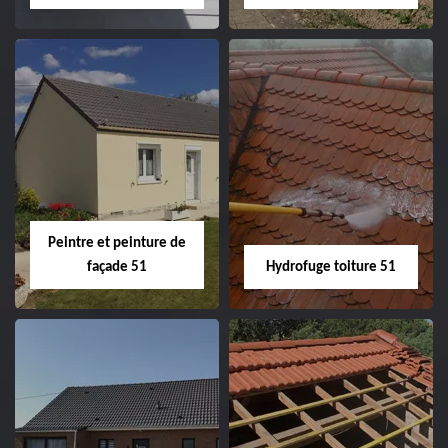
Peintre intérieur
Habillage planche
51
de rive 51
Peintre et peinture de
façade 51
Hydrofuge toiture 51
Peintre et peinture
Hydrofuge toiture
de façade 51
51