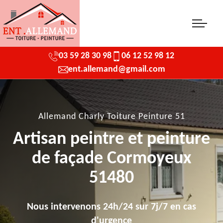
03 59 28 30 98
06 12 52 98 12
ent.allemand@gmail.com
Allemand Charly Toiture Peinture 51
Artisan peintre et peinture
de façade Cormoyeux
51480
Nous intervenons 24h/24 sur 7j/7 en cas
d'urgence