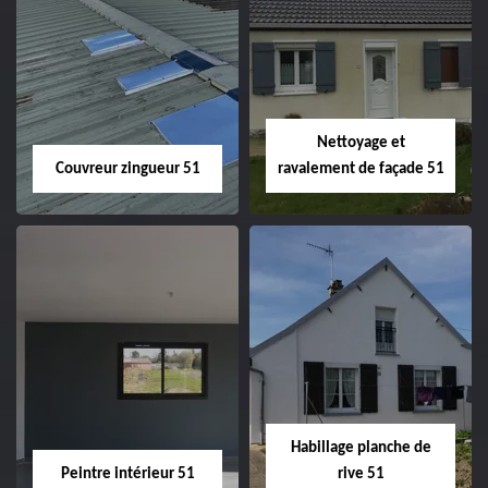
Charpentier 51
Changement de
velux 51
Nettoyage et
Couvreur zingueur 51
ravalement de façade 51
Couvreur zingueur
Nettoyage et
51
ravalement de
façade 51
Habillage planche de
Peintre intérieur 51
rive 51