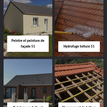
Peintre intérieur
Habillage planche
51
de rive 51
Peintre et peinture de
façade 51
Hydrofuge toiture 51
Peintre et peinture
Hydrofuge toiture
de façade 51
51