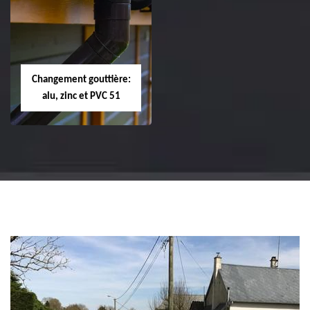
Réparation et
Réparation et
changement de
changement de
tuile de rive 51
faîtière et faîtage
51
Changement gouttière:
alu, zinc et PVC 51
Changement
gouttière: alu, zinc
et PVC 51