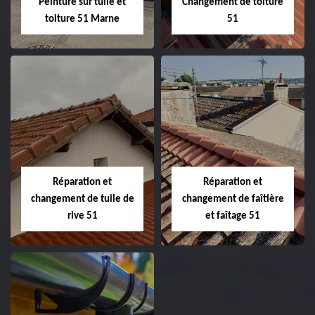
Peinture sur tuile et
Changement de toiture
toiture 51 Marne
51
Peinture sur tuile
Changement de
et toiture 51
toiture 51
Marne
Réparation et
Réparation et
changement de tuile de
changement de faîtière
rive 51
et faîtage 51