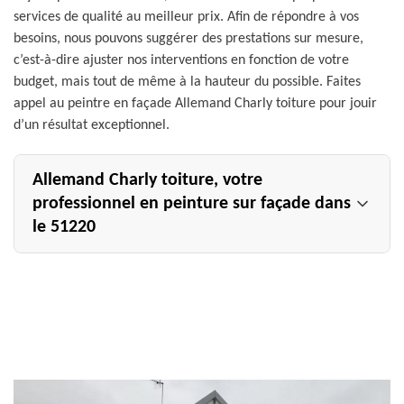
services de qualité au meilleur prix. Afin de répondre à vos
besoins, nous pouvons suggérer des prestations sur mesure,
c’est-à-dire ajuster nos interventions en fonction de votre
budget, mais tout de même à la hauteur du possible. Faites
appel au peintre en façade Allemand Charly toiture pour jouir
d’un résultat exceptionnel.
Allemand Charly toiture, votre
professionnel en peinture sur façade dans
le 51220
N’hésitez pas à contacter l’entreprise Allemand Charly
toiture qui est un peintre en façade professionnel, si vous
avez besoin de faire des travaux de peinture sur façade à
Cormicy. Nous allons tout mettre en œuvre afin que vous
ayez une façade propre, désincrustée de toutes ses
salissures et ses imperfections, mais surtout qui
retrouvera un aspect comme neuf. Avec notre