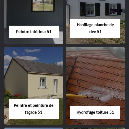
51
ravalement de
façade 51
Habillage planche de
Peintre intérieur 51
rive 51
Peintre intérieur
Habillage planche
51
de rive 51
Peintre et peinture de
façade 51
Hydrofuge toiture 51