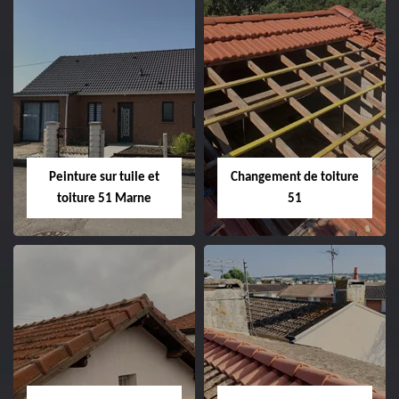
Peintre et peinture
Hydrofuge toiture
de façade 51
51
Peinture sur tuile et
Changement de toiture
toiture 51 Marne
51
Peinture sur tuile
Changement de
et toiture 51
toiture 51
Marne