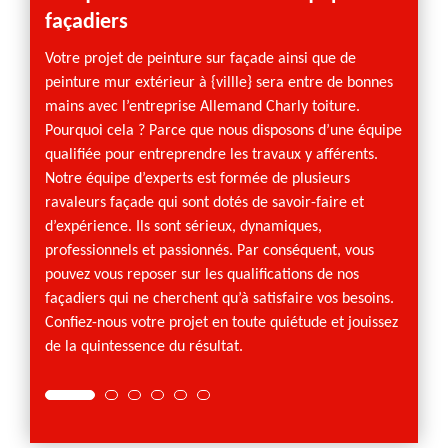
façadiers
pein
Votre projet de peinture sur façade ainsi que de
Prenez
peinture mur extérieur à {villle} sera entre de bonnes
projet
mains avec l’entreprise Allemand Charly toiture.
peintr
Pourquoi cela ? Parce que nous disposons d’une équipe
peintu
qualifiée pour entreprendre les travaux y afférents.
établi
Notre équipe d’experts est formée de plusieurs
personn
ravaleurs façade qui sont dotés de savoir-faire et
recevo
d’expérience. Ils sont sérieux, dynamiques,
le form
professionnels et passionnés. Par conséquent, vous
même p
pouvez vous reposer sur les qualifications de nos
revête
façadiers qui ne cherchent qu’à satisfaire vos besoins.
de la 
Confiez-nous votre projet en toute quiétude et jouissez
travau
de la quintessence du résultat.