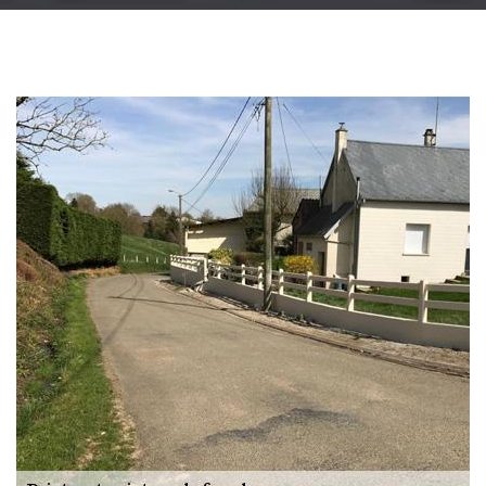
Changement
gouttière: alu, zinc
et PVC 51