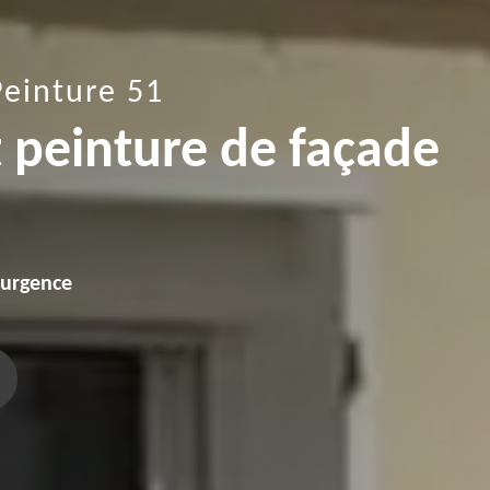
Peinture 51
t peinture de façade
'urgence