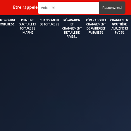
Être rappelé
HYDROFUGE
PEINTURE
CHANGEMENT
RÉPARATION
RÉPARATION ET
CHANGEMENT
TOITURE 51
SUR TUILE ET
DE TOITURE 51
ET
CHANGEMENT
GOUTTIÈRE:
TOITURE 51
CHANGEMENT
DE FAÎTIÈRE ET
ALU, ZINC ET
MARNE
DE TUILE DE
FAÎTAGE 51
PVC 51
RIVE 51