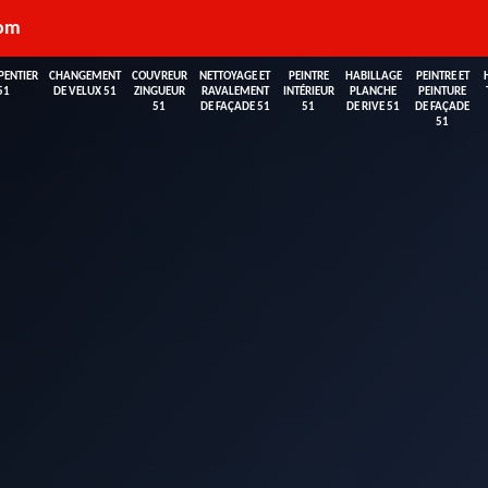
com
PENTIER
CHANGEMENT
COUVREUR
NETTOYAGE ET
PEINTRE
HABILLAGE
PEINTRE ET
51
DE VELUX 51
ZINGUEUR
RAVALEMENT
INTÉRIEUR
PLANCHE
PEINTURE
51
DE FAÇADE 51
51
DE RIVE 51
DE FAÇADE
51