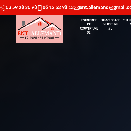
03 59 28 30 98
06 12 52 98 12
ent.allemand@gmail.
ENTREPRISE
DÉMOUSSAGE
CHAR
DE
DE TOITURE
COUVERTURE
51
51