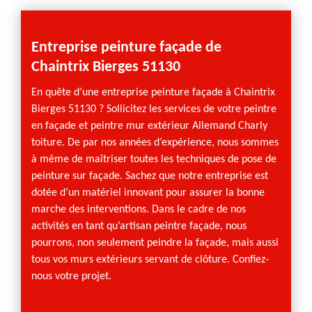
trix
Entreprise peinture façade de
Les 
Chaintrix Bierges 51130
faça
En quête d’une entreprise peinture façade à Chaintrix
Votre 
olide.
Bierges 51130 ? Sollicitez les services de votre peintre
peintu
e vos
en façade et peintre mur extérieur Allemand Charly
mains 
e
toiture. De par nos années d’expérience, nous sommes
Pourqu
 de
à même de maîtriser toutes les techniques de pose de
qualifi
ieur
peinture sur façade. Sachez que notre entreprise est
Notre 
rges
dotée d’un matériel innovant pour assurer la bonne
ravaleu
de
marche des interventions. Dans le cadre de nos
d’expé
inition
activités en tant qu’artisan peintre façade, nous
profes
les
pourrons, non seulement peindre la façade, mais aussi
pouvez 
tous vos murs extérieurs servant de clôture. Confiez-
façadie
nous votre projet.
Confiez
de la q