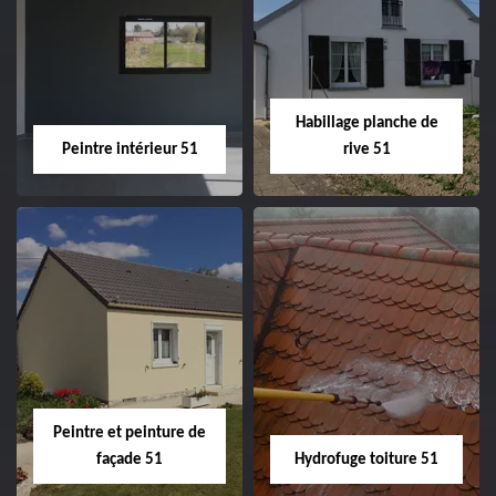
Couvreur zingueur
Nettoyage et
51
ravalement de
façade 51
Habillage planche de
Peintre intérieur 51
rive 51
Peintre intérieur
Habillage planche
51
de rive 51
Peintre et peinture de
façade 51
Hydrofuge toiture 51