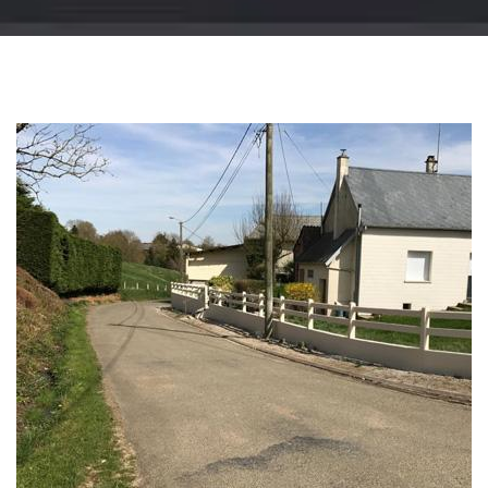
Changement
gouttière: alu, zinc
et PVC 51