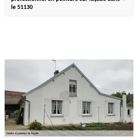
le 51130
N’hésitez pas à contacter l’entreprise Allemand Charly
toiture qui est un peintre en façade professionnel, si vous
avez besoin de faire des travaux de peinture sur façade à
Chaintrix Bierges. Nous allons tout mettre en œuvre afin
que vous ayez une façade propre, désincrustée de toutes
ses salissures et ses imperfections, mais surtout qui
retrouvera un aspect comme neuf. Avec notre
établissement, vous pourrez jouir d’un service de qualité
et d’un ouvrage hors du commun. L’entreprise peinture
façade Allemand Charly toiture est forte de plusieurs
années d’expérience ; vous pouvez donc entièrement vous
fier à nos compétences.