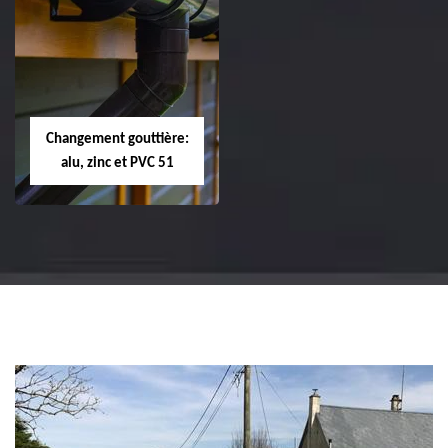
Réparation et
Réparation et
changement de
changement de
tuile de rive 51
faîtière et faîtage
51
Changement gouttière:
alu, zinc et PVC 51
Changement
gouttière: alu, zinc
et PVC 51