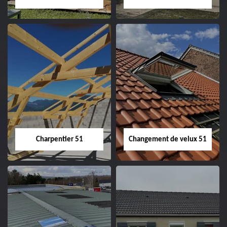
Entreprise de
Démoussage de
couverture 51
toiture 51
Charpentier 51
Changement de velux 51
Charpentier 51
Changement de