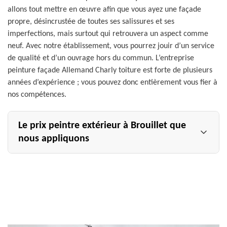
allons tout mettre en œuvre afin que vous ayez une façade
propre, désincrustée de toutes ses salissures et ses
imperfections, mais surtout qui retrouvera un aspect comme
neuf. Avec notre établissement, vous pourrez jouir d’un service
de qualité et d’un ouvrage hors du commun. L’entreprise
peinture façade Allemand Charly toiture est forte de plusieurs
années d’expérience ; vous pouvez donc entièrement vous fier à
nos compétences.
Le prix peintre extérieur à Brouillet que
nous appliquons
Avec votre ravaleur façade pas cher Allemand Charly
toiture, profitez d’un service de qualité proposé à un tarif
raisonnable. Le prix peintre extérieur appliqué pour votre
projet variera selon le type de peinture à utiliser, la
qualité de la peinture à poser, l’ampleur des travaux à
faire préalablement à la pose de la peinture, le type de