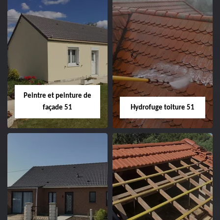
Peintre intérieur
Habillage planche
51
de rive 51
Peintre et peinture de
façade 51
Hydrofuge toiture 51
Peintre et peinture
Hydrofuge toiture
de façade 51
51