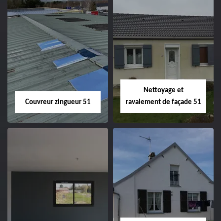
Charpentier 51
Changement de
velux 51
Nettoyage et
Couvreur zingueur 51
ravalement de façade 51
Couvreur zingueur
Nettoyage et
51
ravalement de
façade 51