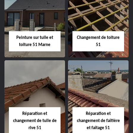
Peintre et peinture
Hydrofuge toiture
de façade 51
51
Peinture sur tuile et
Changement de toiture
toiture 51 Marne
51
Peinture sur tuile
Changement de
et toiture 51
toiture 51
Marne
Réparation et
Réparation et
changement de tuile de
changement de faîtière
rive 51
et faîtage 51