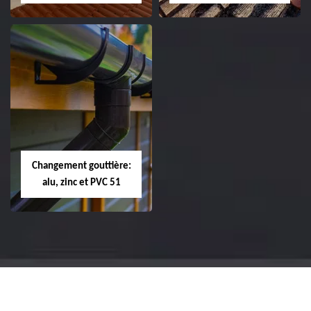
Réparation et
Réparation et
changement de
changement de
tuile de rive 51
faîtière et faîtage
51
Changement gouttière:
alu, zinc et PVC 51
Changement
gouttière: alu, zinc