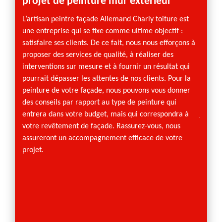
projet de peinture mur extérieur
dans
L’artisan peintre façade Allemand Charly toiture est
N’hési
une entreprise qui se fixe comme ultime objectif :
toiture
satisfaire ses clients. De ce fait, nous nous efforçons à
vous a
proposer des services de qualité, à réaliser des
façade
interventions sur mesure et à fournir un résultat qui
œuvre 
pourrait dépasser les attentes de nos clients. Pour la
désincr
peinture de votre façade, nous pouvons vous donner
imperf
des conseils par rapport au type de peinture qui
comme 
entrera dans votre budget, mais qui correspondra à
jouir d
votre revêtement de façade. Rassurez-vous, nous
commun
assureront un accompagnement efficace de votre
Charly 
projet.
d’expé
à nos 