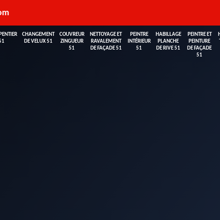
com
PENTIER
CHANGEMENT
COUVREUR
NETTOYAGE ET
PEINTRE
HABILLAGE
PEINTRE ET
51
DE VELUX 51
ZINGUEUR
RAVALEMENT
INTÉRIEUR
PLANCHE
PEINTURE
51
DE FAÇADE 51
51
DE RIVE 51
DE FAÇADE
51