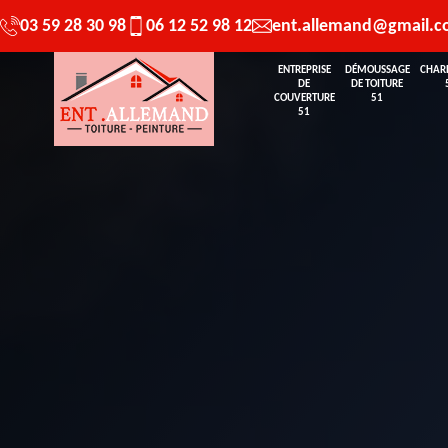
03 59 28 30 98
06 12 52 98 12
ent.allemand@gmail.
ENTREPRISE
DÉMOUSSAGE
CHAR
DE
DE TOITURE
COUVERTURE
51
51