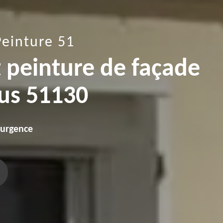
Peinture 51
t peinture de façade
tus 51130
'urgence