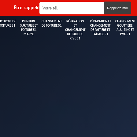
Être rappelé
HYDROFUGE
PEINTURE
CHANGEMENT
RÉPARATION
RÉPARATION ET
CHANGEMENT
TOITURE 51
SUR TUILE ET
DE TOITURE 51
ET
CHANGEMENT
GOUTTIÈRE:
TOITURE 51
CHANGEMENT
DE FAÎTIÈRE ET
ALU, ZINC ET
MARNE
DE TUILE DE
FAÎTAGE 51
PVC 51
RIVE 51