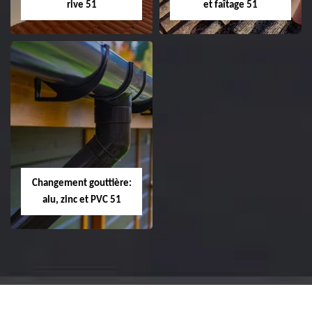
rive 51
et faîtage 51
Réparation et
Réparation et
changement de
changement de
tuile de rive 51
faîtière et faîtage
51
Changement gouttière:
alu, zinc et PVC 51
Changement