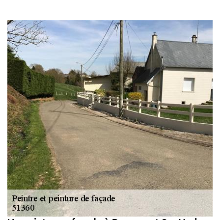
gouttière: alu, zinc
et PVC 51