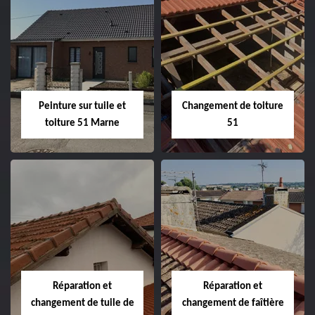
Peintre et peinture
Hydrofuge toiture
de façade 51
51
Peinture sur tuile et
Changement de toiture
toiture 51 Marne
51
Peinture sur tuile
Changement de
et toiture 51
toiture 51
Marne
Réparation et
Réparation et
changement de tuile de
changement de faîtière