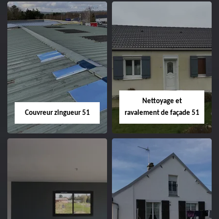
Charpentier 51
Changement de
velux 51
Nettoyage et
Couvreur zingueur 51
ravalement de façade 51
Couvreur zingueur
Nettoyage et
51
ravalement de
façade 51