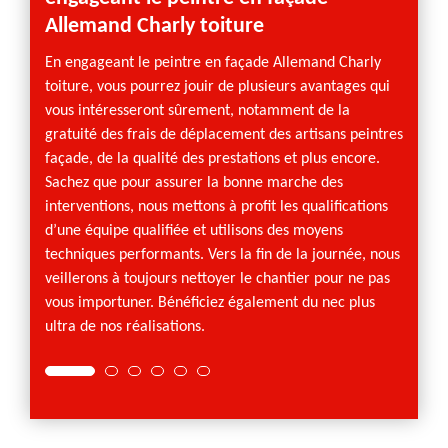
Pourqu
Allemand Charly toiture
façade
plusie
En engageant le peintre en façade Allemand Charly
intempé
toiture, vous pourrez jouir de plusieurs avantages qui
moisis
vous intéresseront sûrement, notamment de la
sur la
gratuité des frais de déplacement des artisans peintres
donner
façade, de la qualité des prestations et plus encore.
a été t
Sachez que pour assurer la bonne marche des
d’autr
interventions, nous mettons à profit les qualifications
option
d’une équipe qualifiée et utilisons des moyens
perfor
techniques performants. Vers la fin de la journée, nous
peintur
veillerons à toujours nettoyer le chantier pour ne pas
vous importuner. Bénéficiez également du nec plus
ultra de nos réalisations.