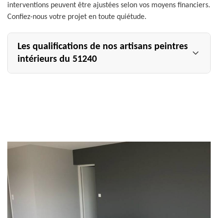
interventions peuvent être ajustées selon vos moyens financiers.
Confiez-nous votre projet en toute quiétude.
Les qualifications de nos artisans peintres
intérieurs du 51240
Pour assurer la bonne marche de vos travaux de peinture
intérieure dans le 51240, notre établissement dispose
d’une équipe d’artisans qualifiés et professionnels. Tous
nos artisans peintres intérieurs ont suivi des formations
spécifiques ; d’où leur maîtrise de chaque technique à
mettre en œuvre sur un chantier de peinture intérieure.
Ce sont des vrais professionnels, aptes à rénover vos
murs, vos sols, vos plafonds ainsi que tous vos meubles et
menuiseries, de par une pose de peinture ou de
revêtement. Fiez-vous aux compétences des artisans
peintres intérieurs de Allemand Charly toiture.