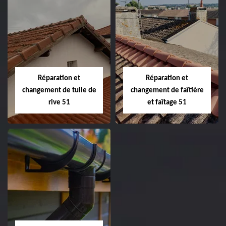
Peinture sur tuile
Changement de
et toiture 51
toiture 51
Marne
Réparation et
Réparation et
changement de tuile de
changement de faîtière
rive 51
et faîtage 51
Réparation et
Réparation et
changement de
changement de
tuile de rive 51
faîtière et faîtage
51