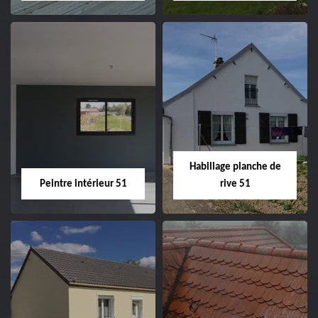
Couvreur zingueur
Nettoyage et
51
ravalement de
façade 51
Habillage planche de
Peintre intérieur 51
rive 51
Peintre intérieur
Habillage planche
51
de rive 51