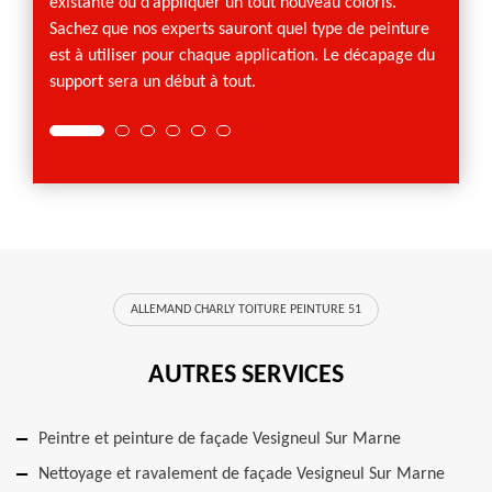
existante ou d’appliquer un tout nouveau coloris.
attente
Sachez que nos experts sauront quel type de peinture
est à utiliser pour chaque application. Le décapage du
support sera un début à tout.
ALLEMAND CHARLY TOITURE PEINTURE 51
AUTRES SERVICES
Peintre et peinture de façade Vesigneul Sur Marne
Nettoyage et ravalement de façade Vesigneul Sur Marne