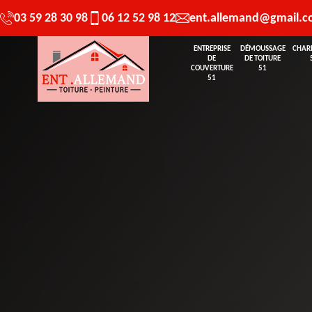
03 59 28 30 98
06 12 52 98 12
ent.allemand@gmail.
ENTREPRISE
DÉMOUSSAGE
CHAR
DE
DE TOITURE
COUVERTURE
51
51