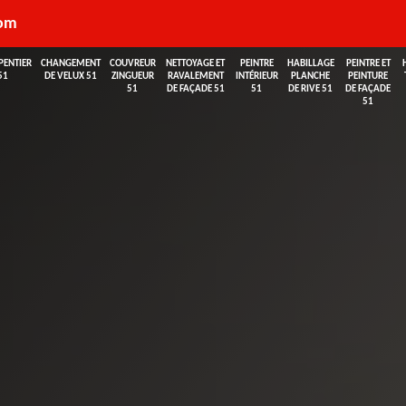
com
PENTIER
CHANGEMENT
COUVREUR
NETTOYAGE ET
PEINTRE
HABILLAGE
PEINTRE ET
51
DE VELUX 51
ZINGUEUR
RAVALEMENT
INTÉRIEUR
PLANCHE
PEINTURE
51
DE FAÇADE 51
51
DE RIVE 51
DE FAÇADE
51