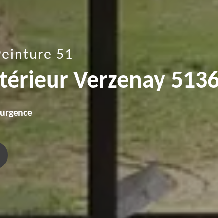
Peinture 51
ntérieur Verzenay 513
'urgence