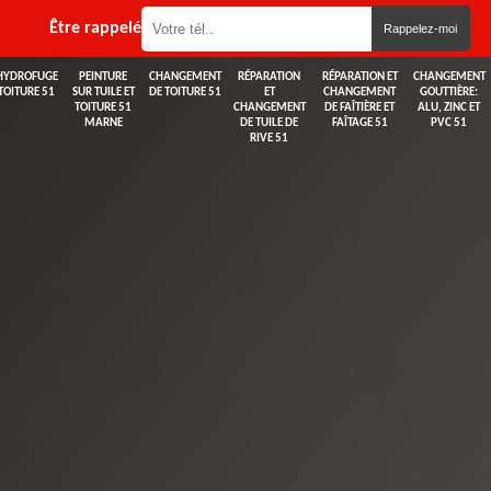
Être rappelé
HYDROFUGE
PEINTURE
CHANGEMENT
RÉPARATION
RÉPARATION ET
CHANGEMENT
TOITURE 51
SUR TUILE ET
DE TOITURE 51
ET
CHANGEMENT
GOUTTIÈRE:
TOITURE 51
CHANGEMENT
DE FAÎTIÈRE ET
ALU, ZINC ET
MARNE
DE TUILE DE
FAÎTAGE 51
PVC 51
RIVE 51