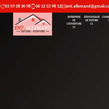
03 59 28 30 98
06 12 52 98 12
ent.allemand@gmail.
ENTREPRISE
DÉMOUSSAGE
CHAR
DE
DE TOITURE
COUVERTURE
51
51