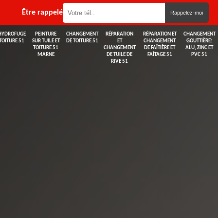
Être rappelé
HYDROFUGE
PEINTURE
CHANGEMENT
RÉPARATION
RÉPARATION ET
CHANGEMENT
TOITURE 51
SUR TUILE ET
DE TOITURE 51
ET
CHANGEMENT
GOUTTIÈRE:
TOITURE 51
CHANGEMENT
DE FAÎTIÈRE ET
ALU, ZINC ET
MARNE
DE TUILE DE
FAÎTAGE 51
PVC 51
RIVE 51