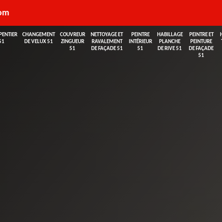
com
PENTIER
CHANGEMENT
COUVREUR
NETTOYAGE ET
PEINTRE
HABILLAGE
PEINTRE ET
51
DE VELUX 51
ZINGUEUR
RAVALEMENT
INTÉRIEUR
PLANCHE
PEINTURE
51
DE FAÇADE 51
51
DE RIVE 51
DE FAÇADE
51