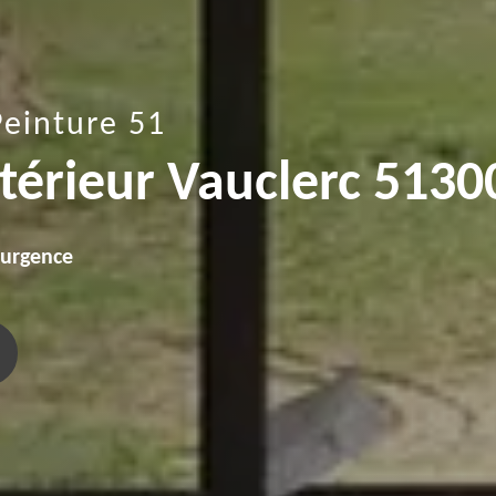
Peinture 51
ntérieur Vauclerc 5130
'urgence