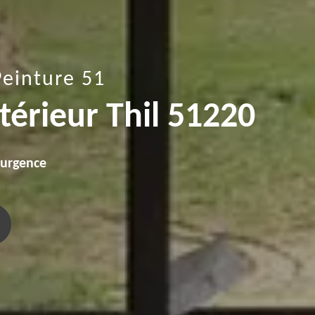
Peinture 51
ntérieur Thil 51220
'urgence