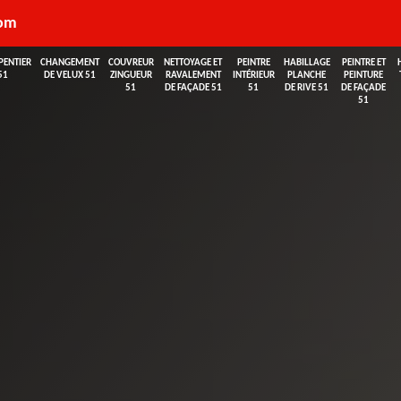
com
PENTIER
CHANGEMENT
COUVREUR
NETTOYAGE ET
PEINTRE
HABILLAGE
PEINTRE ET
51
DE VELUX 51
ZINGUEUR
RAVALEMENT
INTÉRIEUR
PLANCHE
PEINTURE
51
DE FAÇADE 51
51
DE RIVE 51
DE FAÇADE
51