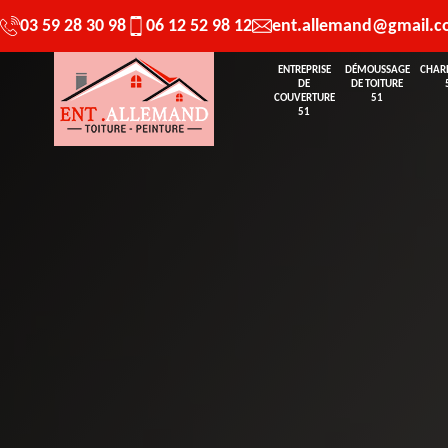
03 59 28 30 98
06 12 52 98 12
ent.allemand@gmail.
ENTREPRISE
DÉMOUSSAGE
CHAR
DE
DE TOITURE
COUVERTURE
51
51