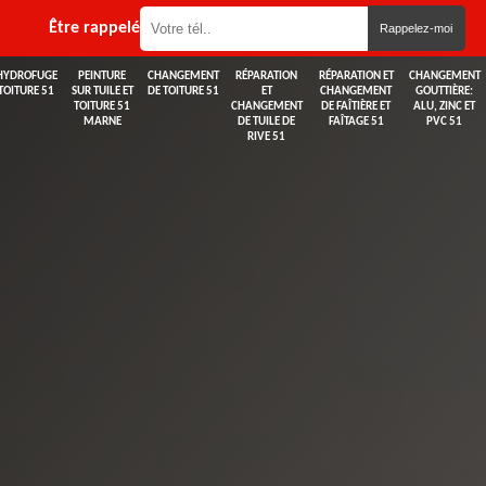
Être rappelé
HYDROFUGE
PEINTURE
CHANGEMENT
RÉPARATION
RÉPARATION ET
CHANGEMENT
TOITURE 51
SUR TUILE ET
DE TOITURE 51
ET
CHANGEMENT
GOUTTIÈRE:
TOITURE 51
CHANGEMENT
DE FAÎTIÈRE ET
ALU, ZINC ET
MARNE
DE TUILE DE
FAÎTAGE 51
PVC 51
RIVE 51