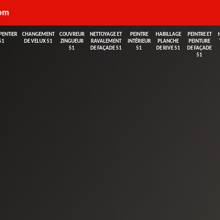
com
PENTIER
CHANGEMENT
COUVREUR
NETTOYAGE ET
PEINTRE
HABILLAGE
PEINTRE ET
51
DE VELUX 51
ZINGUEUR
RAVALEMENT
INTÉRIEUR
PLANCHE
PEINTURE
51
DE FAÇADE 51
51
DE RIVE 51
DE FAÇADE
51