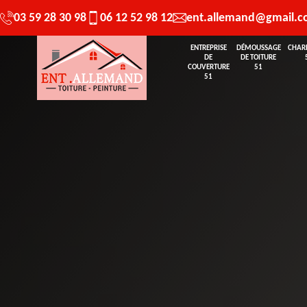
03 59 28 30 98
06 12 52 98 12
ent.allemand@gmail.
ENTREPRISE
DÉMOUSSAGE
CHAR
DE
DE TOITURE
COUVERTURE
51
51