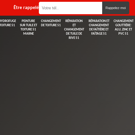
Être rappelé
HYDROFUGE
PEINTURE
CHANGEMENT
RÉPARATION
RÉPARATION ET
CHANGEMENT
TOITURE 51
SUR TUILE ET
DE TOITURE 51
ET
CHANGEMENT
GOUTTIÈRE:
TOITURE 51
CHANGEMENT
DE FAÎTIÈRE ET
ALU, ZINC ET
MARNE
DE TUILE DE
FAÎTAGE 51
PVC 51
RIVE 51