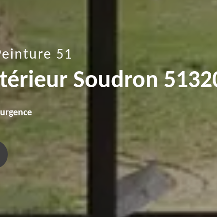
Peinture 51
ntérieur Soudron 5132
'urgence