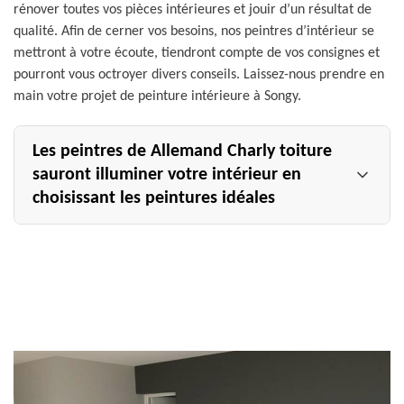
rénover toutes vos pièces intérieures et jouir d’un résultat de
qualité. Afin de cerner vos besoins, nos peintres d’intérieur se
mettront à votre écoute, tiendront compte de vos consignes et
pourront vous octroyer divers conseils. Laissez-nous prendre en
main votre projet de peinture intérieure à Songy.
Les peintres de Allemand Charly toiture
sauront illuminer votre intérieur en
choisissant les peintures idéales
Dans une maison, les travaux de peinture intérieure
parfaitement exécutés peuvent assurer une atmosphère
accueillante et confortable. Pour peindre votre pièce, les
expertes en peinture d'intérieur chez notre entreprise
Allemand Charly toiture à Songy mettront à profit tout
leur savoir-faire pour améliorer vos conditions de vie. Ils
travailleront vos peintures décorative ou classique en
sélectionnant différentes couleurs et textures. Selon la