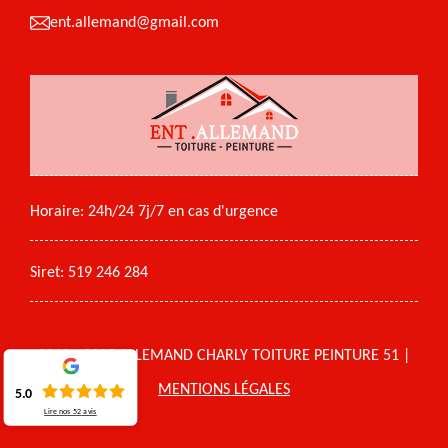
ent.allemand@gmail.com
Horaire: 24h/24 7j/7 en cas d'urgence
Siret: 519 246 284
2018 - 2025 ALLEMAND CHARLY TOITURE PEINTURE 51 |
MENTIONS LÉGALES
5.0
Lire nos
52
avis