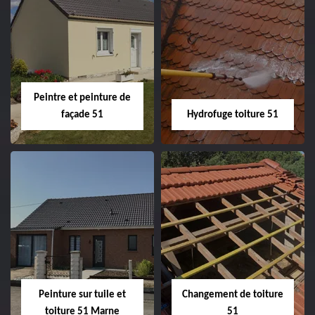
Peintre intérieur
Habillage planche
51
de rive 51
Peintre et peinture de
façade 51
Hydrofuge toiture 51
Peintre et peinture
Hydrofuge toiture
de façade 51
51
Peinture sur tuile et
Changement de toiture
toiture 51 Marne
51