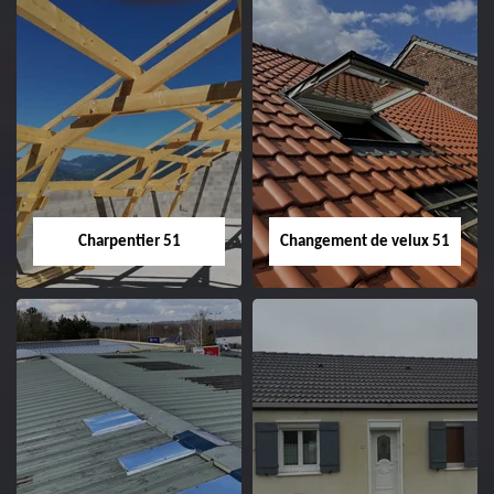
Entreprise de
Démoussage de
couverture 51
toiture 51
Charpentier 51
Changement de velux 51
Charpentier 51
Changement de
velux 51