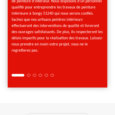
de peinture d’intérieur. Nous disposons d’un personnel
servir 
qualifié pour entreprendre les travaux de peinture
répons
intérieure à Songy 51240 qui nous serons confiés.
de vos
Sachez que nos artisans peintres intérieurs
réalisa
effectueront des interventions de qualité et livreront
décora
des ouvrages satisfaisants. De plus, ils respecteront les
nombre
délais impartis pour la réalisation des travaux. Laissez-
couleur
nous prendre en main votre projet, vous ne le
sauront
regretterez pas.
et de v
appuye
la solu