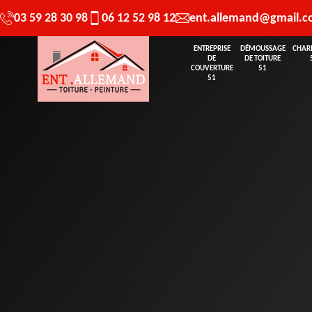
03 59 28 30 98
06 12 52 98 12
ent.allemand@gmail.
ENTREPRISE
DÉMOUSSAGE
CHAR
DE
DE TOITURE
COUVERTURE
51
51