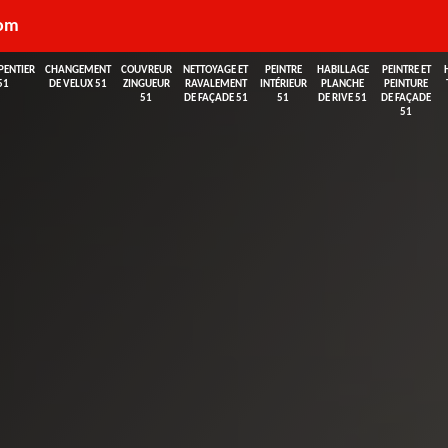
com
PENTIER
CHANGEMENT
COUVREUR
NETTOYAGE ET
PEINTRE
HABILLAGE
PEINTRE ET
51
DE VELUX 51
ZINGUEUR
RAVALEMENT
INTÉRIEUR
PLANCHE
PEINTURE
51
DE FAÇADE 51
51
DE RIVE 51
DE FAÇADE
51