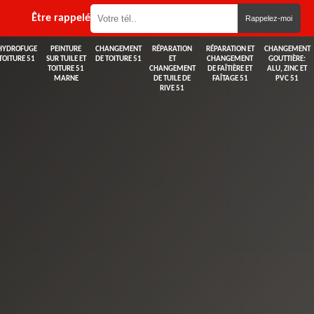
Être rappelé
HYDROFUGE
PEINTURE
CHANGEMENT
RÉPARATION
RÉPARATION ET
CHANGEMENT
TOITURE 51
SUR TUILE ET
DE TOITURE 51
ET
CHANGEMENT
GOUTTIÈRE:
TOITURE 51
CHANGEMENT
DE FAÎTIÈRE ET
ALU, ZINC ET
MARNE
DE TUILE DE
FAÎTAGE 51
PVC 51
RIVE 51