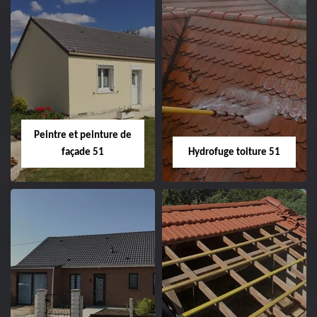
Peintre intérieur
Habillage planche
51
de rive 51
Peintre et peinture de
façade 51
Hydrofuge toiture 51
Peintre et peinture
Hydrofuge toiture
de façade 51
51