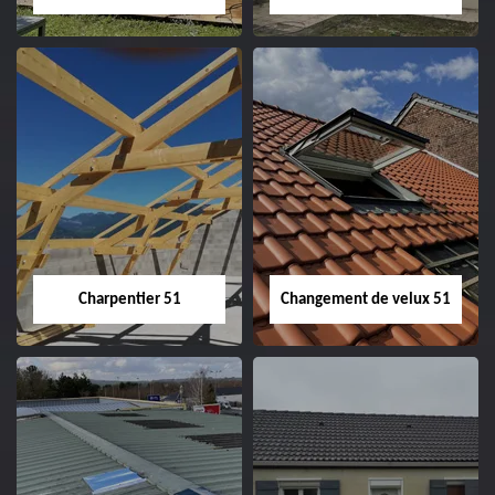
Entreprise de
Démoussage de
couverture 51
toiture 51
Charpentier 51
Changement de velux 51
Charpentier 51
Changement de