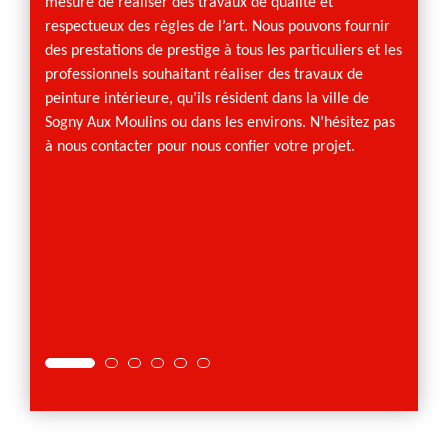
mesure de réaliser des travaux de qualité et
vous
motifs
respectueux des règles de l’art. Nous pouvons fournir
ndrons
nous p
des prestations de prestige à tous les particuliers et les
mosaïqu
professionnels souhaitant réaliser des travaux de
décape
peinture intérieure, qu’ils résident dans la ville de
pose.
Sogny Aux Moulins ou dans les environs. N’hésitez pas
à nous contacter pour nous confier votre projet.