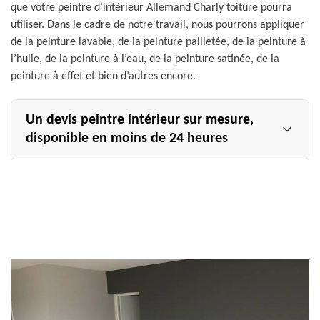
que votre peintre d’intérieur Allemand Charly toiture pourra
utiliser. Dans le cadre de notre travail, nous pourrons appliquer
de la peinture lavable, de la peinture pailletée, de la peinture à
l’huile, de la peinture à l’eau, de la peinture satinée, de la
peinture à effet et bien d’autres encore.
Un devis peintre intérieur sur mesure,
disponible en moins de 24 heures
Votre devis peintre extérieur à Sogny Aux Moulins vous
parviendra dans les 24 heures qui suivront l’envoi de
votre requête. Nous allons examiner la faisabilité de
votre projet par rapport à votre budget, puis nous
dresserons un devis sur mesure qui mettra en exergue le
tarif de nos prestations, le prix des fournitures à utiliser
sur place, la durée de l’intervention, la date de début et
de fin du chantier, la qualité des peintures à acquérir, la
technique à mettre en œuvre, etc. Effectuez