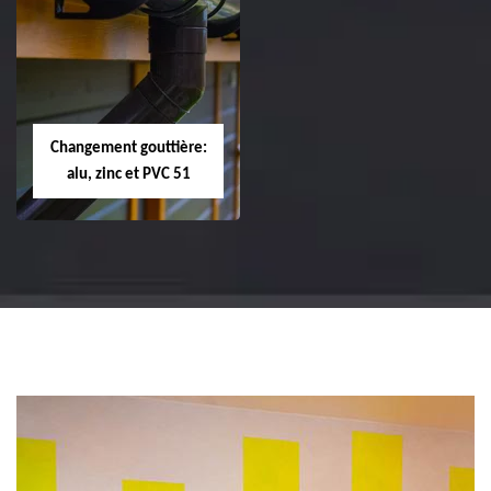
Réparation et
Réparation et
changement de
changement de
tuile de rive 51
faîtière et faîtage
51
Changement gouttière:
alu, zinc et PVC 51
Changement
gouttière: alu, zinc
et PVC 51