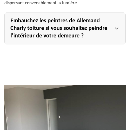
dispersant convenablement la lumière.
Embauchez les peintres de Allemand
Charly toiture si vous souhaitez peindre
l'intérieur de votre demeure ?
Pour l'intérieur de votre maison, il est important d'avoir
une belle décoration afin que vous puissiez y vivre le plus
confortablement possible. En plus de bien structurer et
agencer votre espace de vie, sa mise en peinture a
également tout son intérêt. Vous soulez voir tout le
potentiel décoratif de votre intérieur ? Notre entreprise
Allemand Charly toiture à Sermaize Les Bains peut se
déplacer dans toute la région du 51250 pour peindre vos
pièces avec de belles couleurs chatoyantes. Forts de nos
années d'expérience dans le domaine de la peinture
classique et décorative, nous sommes à même de nous
conformer aux normes et à vos goûts esthétiques. Nous