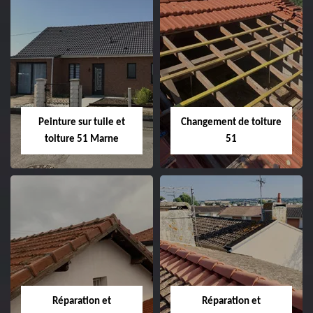
Peintre et peinture
Hydrofuge toiture
de façade 51
51
Peinture sur tuile et
Changement de toiture
toiture 51 Marne
51
Peinture sur tuile
Changement de
et toiture 51
toiture 51
Marne
Réparation et
Réparation et