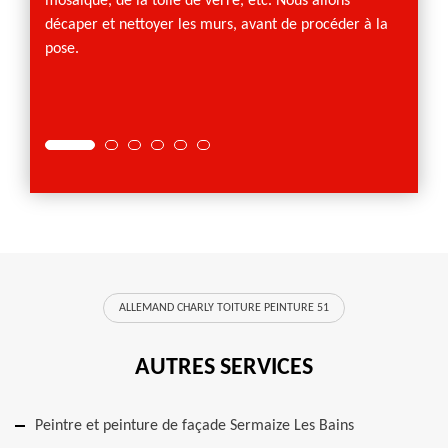
mosaïque, de la toile de verre, etc. Nous allons
un déc
décaper et nettoyer les murs, avant de procéder à la
Dans l
pose.
colmat
compte
ALLEMAND CHARLY TOITURE PEINTURE 51
AUTRES SERVICES
Peintre et peinture de façade Sermaize Les Bains