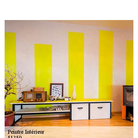
Changement
gouttière: alu, zinc
et PVC 51