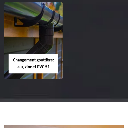
Réparation et
Réparation et
changement de
changement de
tuile de rive 51
faîtière et faîtage
51
Changement gouttière:
alu, zinc et PVC 51
Changement
gouttière: alu, zinc
et PVC 51