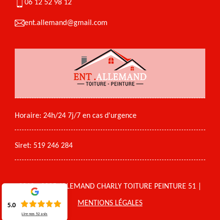
06 12 52 98 12
ent.allemand@gmail.com
Horaire: 24h/24 7j/7 en cas d'urgence
Siret: 519 246 284
2018 - 2025 ALLEMAND CHARLY TOITURE PEINTURE 51 |
MENTIONS LÉGALES
5.0
Lire nos
52
avis