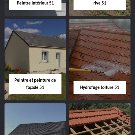
Peintre intérieur 51
rive 51
Peintre intérieur
Habillage planche
51
de rive 51
Peintre et peinture de
façade 51
Hydrofuge toiture 51
Peintre et peinture
Hydrofuge toiture