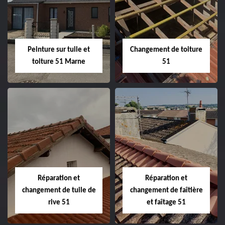
de façade 51
51
Peinture sur tuile et
Changement de toiture
toiture 51 Marne
51
Peinture sur tuile
Changement de
et toiture 51
toiture 51
Marne
Réparation et
Réparation et
changement de tuile de
changement de faîtière
rive 51
et faîtage 51