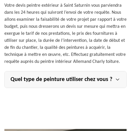
Votre devis peintre extérieur à Saint Saturnin vous parviendra
dans les 24 heures qui suivront l’envoi de votre requête. Nous
allons examiner la faisabilité de votre projet par rapport à votre
budget, puis nous dresserons un devis sur mesure qui mettra en
exergue le tarif de nos prestations, le prix des fournitures à
utiliser sur place, la durée de l’intervention, la date de début et
de fin du chantier, la qualité des peintures à acquérir, la
technique à mettre en œuvre, etc. Effectuez gratuitement votre
requête auprès du peintre intérieur Allemand Charly toiture.
Quel type de peinture utiliser chez vous ?
Le type de la peinture murale à poser sera variable selon
l’usage de la pièce à peindre. Il en sera de même quant à
la peinture à appliquer sur le divers support de votre
intérieur (bois, PVC…). Mais parlons ici des gammes de
peinture murale que votre peintre d’intérieur Allemand
Charly toiture pourra utiliser. Dans le cadre de notre