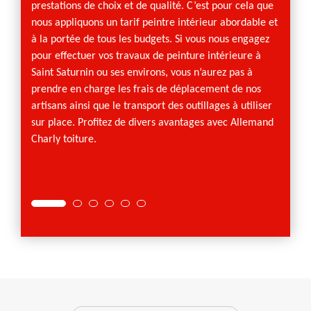
prestations de choix et de qualité. C’est pour cela que
Effect
nous appliquons un tarif peintre intérieur abordable et
suggér
à la portée de tous les budgets. Si vous nous engagez
de pei
pour effectuer vos travaux de peinture intérieure à
Allema
Saint Saturnin ou ses environs, vous n’aurez pas à
du nec
prendre en charge les frais de déplacement de nos
espace 
artisans ainsi que le transport des outillages à utiliser
mesure,
sur place. Profitez de divers avantages avec Allemand
Quand 
Charly toiture.
artisan
vous oc