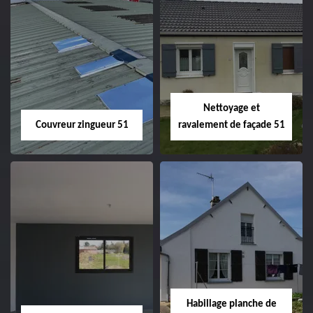
Charpentier 51
Changement de
velux 51
Nettoyage et
Couvreur zingueur 51
ravalement de façade 51
Couvreur zingueur
Nettoyage et
51
ravalement de
façade 51
Habillage planche de