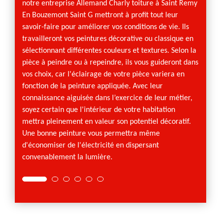
e jouir
fera s
notre entreprise Allemand Charly toiture à Saint Remy
e
vous s
En Bouzemont Saint G mettront à profit tout leur
ont sur
nécess
savoir-faire pour améliorer vos conditions de vie. Ils
budget.
confor
travailleront vos peintures décorative ou classique en
er, nos
méthod
sélectionnant différentes couleurs et textures. Selon la
résulta
pièce à peindre ou à repeindre, ils vous guideront dans
s
d’endui
vos choix, car l'éclairage de votre pièce variera en
fonction de la peinture appliquée. Avec leur
connaissance aiguisée dans l’exercice de leur métier,
soyez certain que l'intérieur de votre habitation
mettra pleinement en valeur son potentiel décoratif.
Une bonne peinture vous permettra même
d'économiser de l'électricité en dispersant
convenablement la lumière.