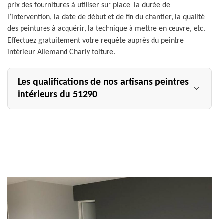
prix des fournitures à utiliser sur place, la durée de
l’intervention, la date de début et de fin du chantier, la qualité
des peintures à acquérir, la technique à mettre en œuvre, etc.
Effectuez gratuitement votre requête auprès du peintre
intérieur Allemand Charly toiture.
Les qualifications de nos artisans peintres
intérieurs du 51290
Pour assurer la bonne marche de vos travaux de peinture
intérieure dans le 51290, notre établissement dispose
d’une équipe d’artisans qualifiés et professionnels. Tous
nos artisans peintres intérieurs ont suivi des formations
spécifiques ; d’où leur maîtrise de chaque technique à
mettre en œuvre sur un chantier de peinture intérieure.
Ce sont des vrais professionnels, aptes à rénover vos
murs, vos sols, vos plafonds ainsi que tous vos meubles et
menuiseries, de par une pose de peinture ou de