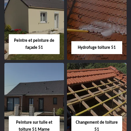
Peintre intérieur
Habillage planche
51
de rive 51
Peintre et peinture de
façade 51
Hydrofuge toiture 51
Peintre et peinture
Hydrofuge toiture
de façade 51
51
Peinture sur tuile et
Changement de toiture
toiture 51 Marne
51