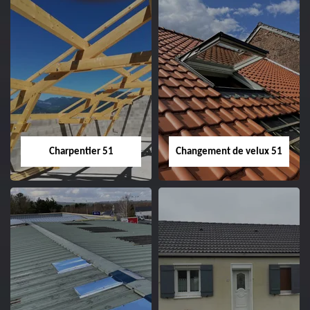
Entreprise de
Démoussage de
couverture 51
toiture 51
Charpentier 51
Changement de velux 51
Charpentier 51
Changement de
velux 51