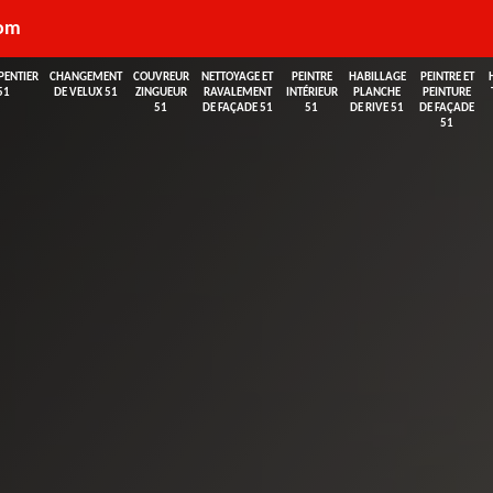
com
PENTIER
CHANGEMENT
COUVREUR
NETTOYAGE ET
PEINTRE
HABILLAGE
PEINTRE ET
51
DE VELUX 51
ZINGUEUR
RAVALEMENT
INTÉRIEUR
PLANCHE
PEINTURE
51
DE FAÇADE 51
51
DE RIVE 51
DE FAÇADE
51