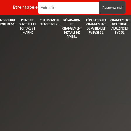
Être rappelé
HYDROFUGE
PEINTURE
CHANGEMENT
RÉPARATION
RÉPARATION ET
CHANGEMENT
TOITURE 51
SUR TUILE ET
DE TOITURE 51
ET
CHANGEMENT
GOUTTIÈRE:
TOITURE 51
CHANGEMENT
DE FAÎTIÈRE ET
ALU, ZINC ET
MARNE
DE TUILE DE
FAÎTAGE 51
PVC 51
RIVE 51