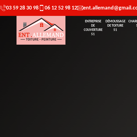
03 59 28 30 98
06 12 52 98 12
ent.allemand@gmail.
ENTREPRISE
DÉMOUSSAGE
CHAR
DE
DE TOITURE
COUVERTURE
51
51