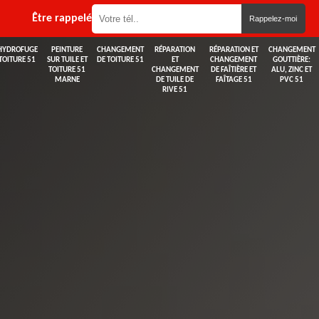
Être rappelé
HYDROFUGE
PEINTURE
CHANGEMENT
RÉPARATION
RÉPARATION ET
CHANGEMENT
TOITURE 51
SUR TUILE ET
DE TOITURE 51
ET
CHANGEMENT
GOUTTIÈRE:
TOITURE 51
CHANGEMENT
DE FAÎTIÈRE ET
ALU, ZINC ET
MARNE
DE TUILE DE
FAÎTAGE 51
PVC 51
RIVE 51