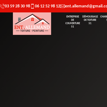
03 59 28 30 98
06 12 52 98 12
ent.allemand@gmail.
ENTREPRISE
DÉMOUSSAGE
CHAR
DE
DE TOITURE
COUVERTURE
51
51