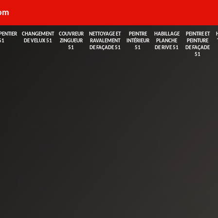
com
PENTIER
CHANGEMENT
COUVREUR
NETTOYAGE ET
PEINTRE
HABILLAGE
PEINTRE ET
51
DE VELUX 51
ZINGUEUR
RAVALEMENT
INTÉRIEUR
PLANCHE
PEINTURE
51
DE FAÇADE 51
51
DE RIVE 51
DE FAÇADE
51