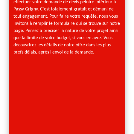
effectuer votre demande de devis peintre intérieur à
intéri
Passy Grigny. C’est totalement gratuit et démuni de
Charly
tout engagement. Pour faire votre requête, nous vous
en cha
invitons à remplir le formulaire qui se trouve sur notre
revête
page. Pensez à préciser la nature de votre projet ainsi
de fau
que la limite de votre budget, si vous en avez. Vous
plaque
découvrirez les détails de notre offre dans les plus
l’appli
brefs délais, après l’envoi de la demande.
menuis
armoire
plus e