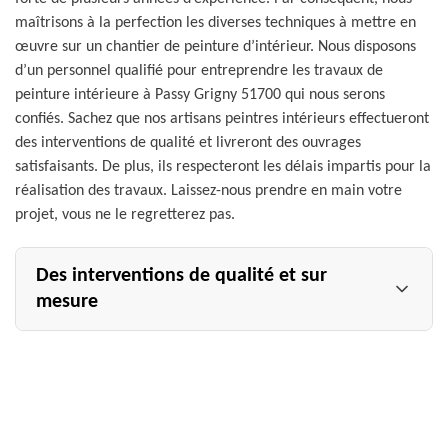
maîtrisons à la perfection les diverses techniques à mettre en
œuvre sur un chantier de peinture d’intérieur. Nous disposons
d’un personnel qualifié pour entreprendre les travaux de
peinture intérieure à Passy Grigny 51700 qui nous serons
confiés. Sachez que nos artisans peintres intérieurs effectueront
des interventions de qualité et livreront des ouvrages
satisfaisants. De plus, ils respecteront les délais impartis pour la
réalisation des travaux. Laissez-nous prendre en main votre
projet, vous ne le regretterez pas.
Des interventions de qualité et sur
mesure
Toutes nos interventions dans le cadre d’une peinture
intérieure se feront sur mesure et dans un total respect
des règles de l’art. Nous nous conformerons au cahier de
charge fournit par nos clients, que ce soit par rapport à la
qualité de la peinture ou au type de peinture à acquérir. Il