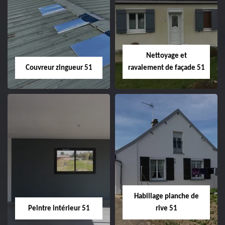
Charpentier 51
Changement de
velux 51
Nettoyage et
Couvreur zingueur 51
ravalement de façade 51
Couvreur zingueur
Nettoyage et
51
ravalement de
façade 51
Habillage planche de
Peintre intérieur 51
rive 51