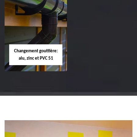
Réparation et
Réparation et
changement de
changement de
tuile de rive 51
faîtière et faîtage
51
Changement gouttière:
alu, zinc et PVC 51
Changement
gouttière: alu, zinc
et PVC 51