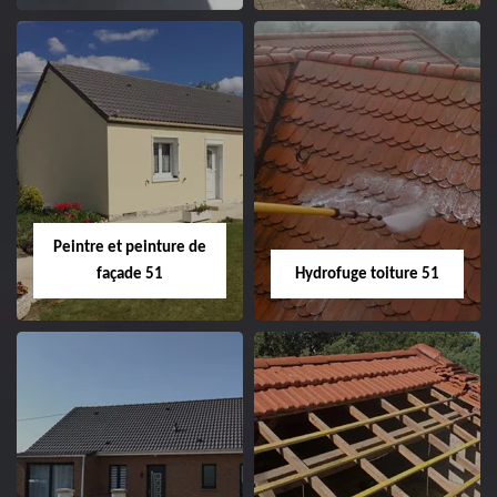
Peintre intérieur
Habillage planche
51
de rive 51
Peintre et peinture de
façade 51
Hydrofuge toiture 51
Peintre et peinture
Hydrofuge toiture
de façade 51
51