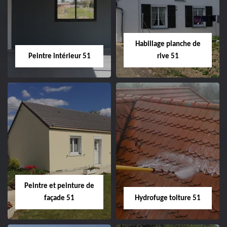
51
ravalement de
façade 51
Habillage planche de
Peintre intérieur 51
rive 51
Peintre intérieur
Habillage planche
51
de rive 51
Peintre et peinture de
façade 51
Hydrofuge toiture 51