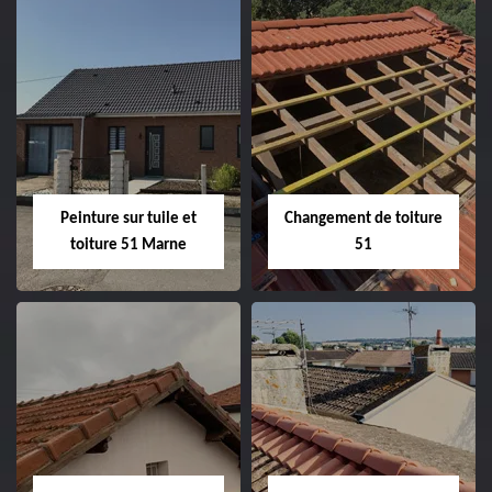
Peintre et peinture
Hydrofuge toiture
de façade 51
51
Peinture sur tuile et
Changement de toiture
toiture 51 Marne
51
Peinture sur tuile
Changement de
et toiture 51
toiture 51
Marne