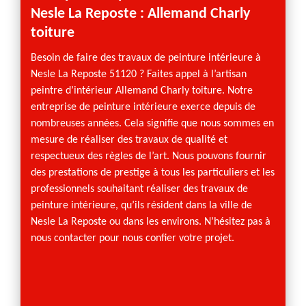
Nesle La Reposte : Allemand Charly
tous 
toiture
Allema
intéri
Besoin de faire des travaux de peinture intérieure à
de sati
Nesle La Reposte 51120 ? Faites appel à l’artisan
prestat
peintre d’intérieur Allemand Charly toiture. Notre
contact
entreprise de peinture intérieure exerce depuis de
travau
nombreuses années. Cela signifie que nous sommes en
vous ru
mesure de réaliser des travaux de qualité et
propos
respectueux des règles de l’art. Nous pouvons fournir
appliqu
des prestations de prestige à tous les particuliers et les
peindre
professionnels souhaitant réaliser des travaux de
tous ca
peinture intérieure, qu’ils résident dans la ville de
Nesle La Reposte ou dans les environs. N’hésitez pas à
nous contacter pour nous confier votre projet.