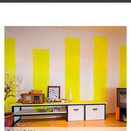
Changement
gouttière: alu, zinc
et PVC 51