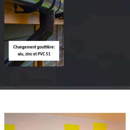
Réparation et
Réparation et
changement de
changement de
tuile de rive 51
faîtière et faîtage
51
Changement gouttière:
alu, zinc et PVC 51
Changement
gouttière: alu, zinc
et PVC 51