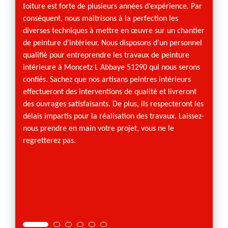
profes
toiture est forte de plusieurs années d’expérience. Par
optiqu
conséquent, nous maîtrisons à la perfection les
l’endui
es
diverses techniques à mettre en œuvre sur un chantier
fera s
de mise
de peinture d’intérieur. Nous disposons d’un personnel
vous s
t
qualifié pour entreprendre les travaux de peinture
nécess
ne de
intérieure à Moncetz L Abbaye 51290 qui nous serons
confor
Pour
confiés. Sachez que nos artisans peintres intérieurs
méthod
eurs
effectueront des interventions de qualité et livreront
résulta
nées
des ouvrages satisfaisants. De plus, ils respecteront les
d’endui
tées
délais impartis pour la réalisation des travaux. Laissez-
ser des
nous prendre en main votre projet, vous ne le
fs et
regretterez pas.
otre
ommes
ix quant