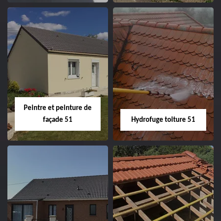
Peintre intérieur
Habillage planche
51
de rive 51
Peintre et peinture de
façade 51
Hydrofuge toiture 51
Peintre et peinture
Hydrofuge toiture
de façade 51
51