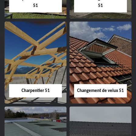
51
51
Entreprise de
Démoussage de
couverture 51
toiture 51
Charpentier 51
Changement de velux 51