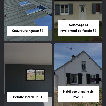
Charpentier 51
Changement de
velux 51
Nettoyage et
Couvreur zingueur 51
ravalement de façade 51
Couvreur zingueur
Nettoyage et
51
ravalement de
façade 51
Habillage planche de
Peintre intérieur 51
rive 51