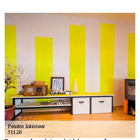
gouttière: alu, zinc
et PVC 51