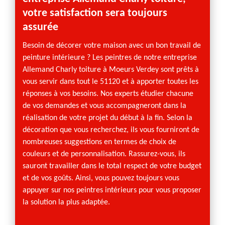
votre satisfaction sera toujours
La pei
assurée
la pose
intéri
Besoin de décorer votre maison avec un bon travail de
Charly
peinture intérieure ? Les peintres de notre entreprise
en cha
Allemand Charly toiture à Moeurs Verdey sont prêts à
revête
vous servir dans tout le 51120 et à apporter toutes les
de fau
réponses à vos besoins. Nos experts étudier chacune
plaque
de vos demandes et vous accompagneront dans la
l’appli
réalisation de votre projet du début à la fin. Selon la
menuis
décoration que vous recherchez, ils vous fourniront de
armoire
nombreuses suggestions en termes de choix de
plus e
couleurs et de personnalisation. Rassurez-vous, ils
sauront travailler dans le total respect de votre budget
et de vos goûts. Ainsi, vous pouvez toujours vous
appuyer sur nos peintres intérieurs pour vous proposer
la solution la plus adaptée.