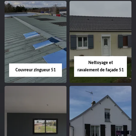
Charpentier 51
Changement de
velux 51
Nettoyage et
Couvreur zingueur 51
ravalement de façade 51
Couvreur zingueur
Nettoyage et
51
ravalement de
façade 51