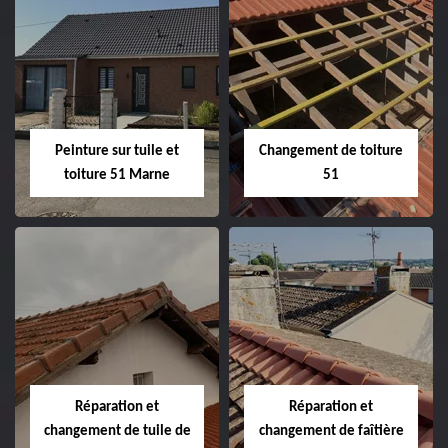
Peintre et peinture
Hydrofuge toiture
de façade 51
51
Peinture sur tuile et
Changement de toiture
toiture 51 Marne
51
Peinture sur tuile
Changement de
et toiture 51
toiture 51
Marne
Réparation et
Réparation et
changement de tuile de
changement de faîtière