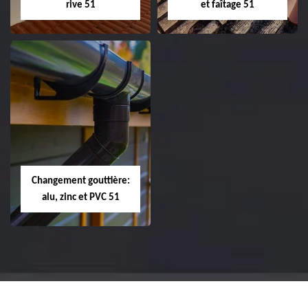
rive 51
et faîtage 51
Réparation et
Réparation et
changement de
changement de
tuile de rive 51
faîtière et faîtage
51
Changement gouttière:
alu, zinc et PVC 51
Changement