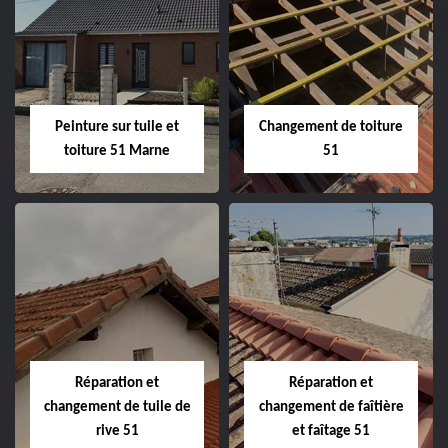
Peintre et peinture
Hydrofuge toiture
de façade 51
51
Peinture sur tuile et
Changement de toiture
toiture 51 Marne
51
Peinture sur tuile
Changement de
et toiture 51
toiture 51
Marne
Réparation et
Réparation et
changement de tuile de
changement de faîtière
rive 51
et faîtage 51