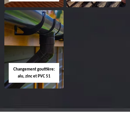
Réparation et
Réparation et
changement de
changement de
tuile de rive 51
faîtière et faîtage
51
Changement gouttière:
alu, zinc et PVC 51
Changement
gouttière: alu, zinc