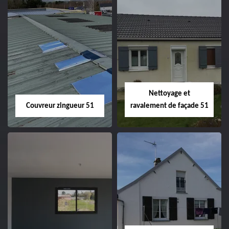
Charpentier 51
Changement de
velux 51
Nettoyage et
Couvreur zingueur 51
ravalement de façade 51
Couvreur zingueur
Nettoyage et
51
ravalement de
façade 51