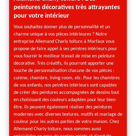
peintures décoratives très attrayantes
disp
pour votre intérieur
Votre 
parvie
Vous souhaitez donner plus de personnalité et un
votre 
charme unique à vos pièces intérieures ? Notre
votre 
entreprise Allemand Charly toiture à Marfaux vous
dresse
propose de faire appel à ses peintres intérieurs pour
le tari
vous fournir le meilleur travail de mise en peinture
utilise
décorative. Très créatifs, ils pourront apporter une
début e
touche de personnalisation chacune de vos pièces :
acquér
cuisine, chambre, living room, etc. Pour les chambres
Effect
de vos enfants, nos peintres intérieurs sont capables
peintr
de créer des peintures accompagnées de dessins tout
en choisissant des couleurs adaptées pour leur bien-
être. Ils peuvent également réaliser des peintures
modernes avec diverses textures, motifs et mariage de
couleur pour les autres parties de votre maison. Chez
Allemand Charly toiture, nous sommes aussi