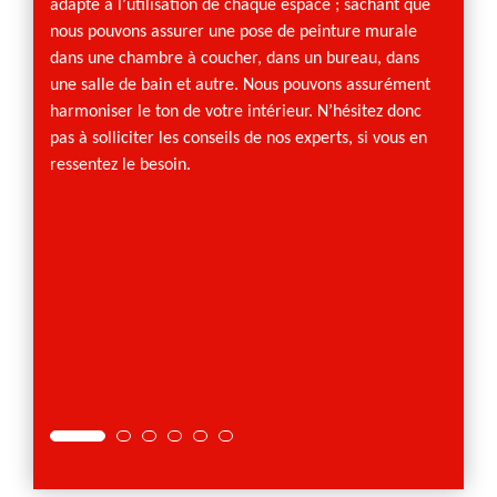
 comme
adapté à l’utilisation de chaque espace ; sachant que
peindr
er la
nous pouvons assurer une pose de peinture murale
salle d
dans une chambre à coucher, dans un bureau, dans
Préala
on la
une salle de bain et autre. Nous pouvons assurément
artisa
de si
harmoniser le ton de votre intérieur. N’hésitez donc
des mur
on vos
pas à solliciter les conseils de nos experts, si vous en
des ré
 toute
ressentez le besoin.
trous 