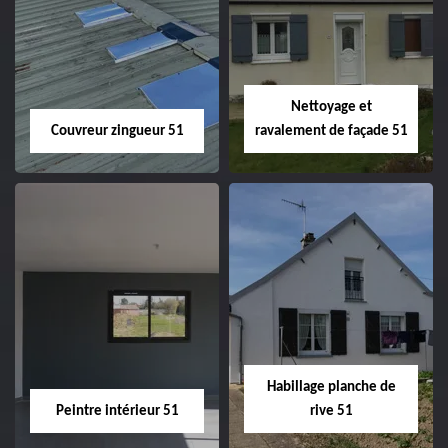
Charpentier 51
Changement de
velux 51
Nettoyage et
Couvreur zingueur 51
ravalement de façade 51
Couvreur zingueur
Nettoyage et
51
ravalement de
façade 51
Habillage planche de
Peintre intérieur 51
rive 51