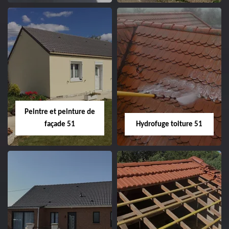
Peintre intérieur
Habillage planche
51
de rive 51
Peintre et peinture de
façade 51
Hydrofuge toiture 51
Peintre et peinture
Hydrofuge toiture
de façade 51
51