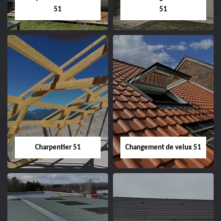
51
51
Entreprise de
Démoussage de
couverture 51
toiture 51
Charpentier 51
Changement de velux 51