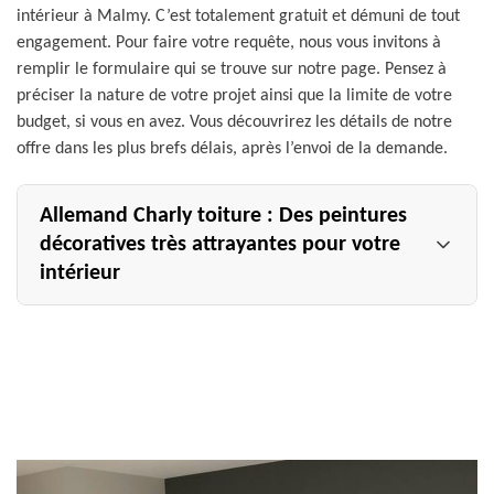
intérieur à Malmy. C’est totalement gratuit et démuni de tout
engagement. Pour faire votre requête, nous vous invitons à
remplir le formulaire qui se trouve sur notre page. Pensez à
préciser la nature de votre projet ainsi que la limite de votre
budget, si vous en avez. Vous découvrirez les détails de notre
offre dans les plus brefs délais, après l’envoi de la demande.
Allemand Charly toiture : Des peintures
décoratives très attrayantes pour votre
intérieur
Vous souhaitez donner plus de personnalité et un charme
unique à vos pièces intérieures ? Notre entreprise
Allemand Charly toiture à Malmy vous propose de faire
appel à ses peintres intérieurs pour vous fournir le
meilleur travail de mise en peinture décorative. Très
créatifs, ils pourront apporter une touche de
personnalisation chacune de vos pièces : cuisine,