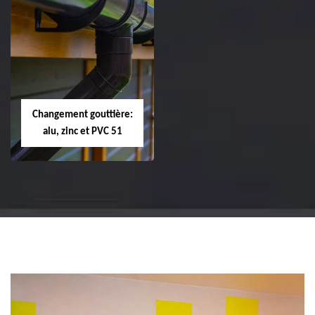
Réparation et
Réparation et
changement de
changement de
tuile de rive 51
faîtière et faîtage
51
Changement gouttière:
alu, zinc et PVC 51
Changement
gouttière: alu, zinc
et PVC 51