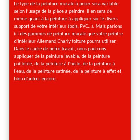
Le type de la peinture murale à poser sera variable
Pour a
selon l’usage de la pièce à peindre. Il en sera de
peintu
même quant à la peinture à appliquer sur le divers
dispose
support de votre intérieur (bois, PVC…). Mais parlons
profess
ici des gammes de peinture murale que votre peintre
ont sui
d’intérieur Allemand Charly toiture pourra utiliser.
de cha
Dans le cadre de notre travail, nous pourrons
chantie
appliquer de la peinture lavable, de la peinture
profess
pailletée, de la peinture à l’huile, de la peinture à
plafon
l’eau, de la peinture satinée, de la peinture à effet et
par un
bien d’autres encore.
aux co
Allema