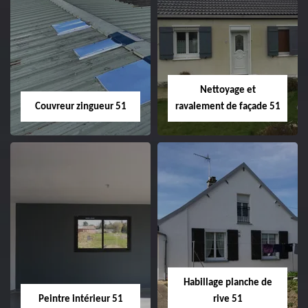
Charpentier 51
Changement de
velux 51
Nettoyage et
Couvreur zingueur 51
ravalement de façade 51
Couvreur zingueur
Nettoyage et
51
ravalement de
façade 51
Habillage planche de
Peintre intérieur 51
rive 51