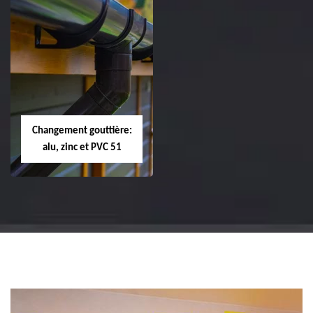
Réparation et
Réparation et
changement de
changement de
tuile de rive 51
faîtière et faîtage
51
Changement gouttière:
alu, zinc et PVC 51
Changement
gouttière: alu, zinc
et PVC 51