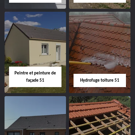
Peintre intérieur
Habillage planche
51
de rive 51
Peintre et peinture de
façade 51
Hydrofuge toiture 51
Peintre et peinture
Hydrofuge toiture
de façade 51
51