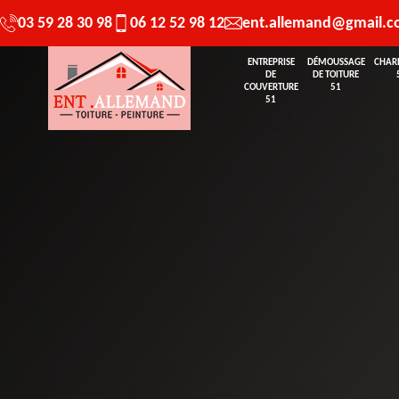
03 59 28 30 98
06 12 52 98 12
ent.allemand@gmail.
ENTREPRISE
DÉMOUSSAGE
CHAR
DE
DE TOITURE
COUVERTURE
51
51