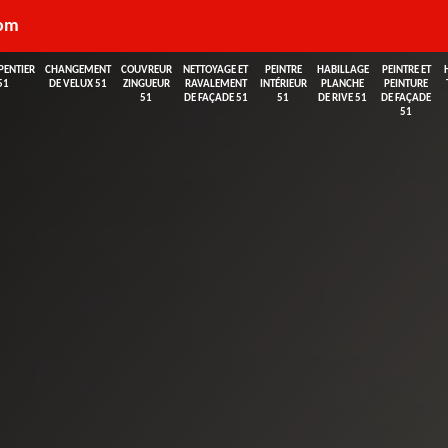
com
PENTIER
CHANGEMENT
COUVREUR
NETTOYAGE ET
PEINTRE
HABILLAGE
PEINTRE ET
51
DE VELUX 51
ZINGUEUR
RAVALEMENT
INTÉRIEUR
PLANCHE
PEINTURE
51
DE FAÇADE 51
51
DE RIVE 51
DE FAÇADE
51