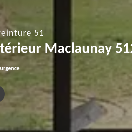
Peinture 51
intérieur Maclaunay 5
'urgence