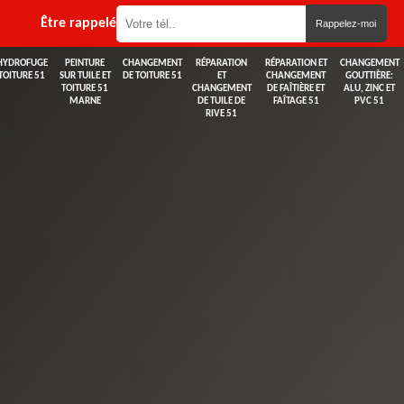
Être rappelé
HYDROFUGE
PEINTURE
CHANGEMENT
RÉPARATION
RÉPARATION ET
CHANGEMENT
TOITURE 51
SUR TUILE ET
DE TOITURE 51
ET
CHANGEMENT
GOUTTIÈRE:
TOITURE 51
CHANGEMENT
DE FAÎTIÈRE ET
ALU, ZINC ET
MARNE
DE TUILE DE
FAÎTAGE 51
PVC 51
RIVE 51