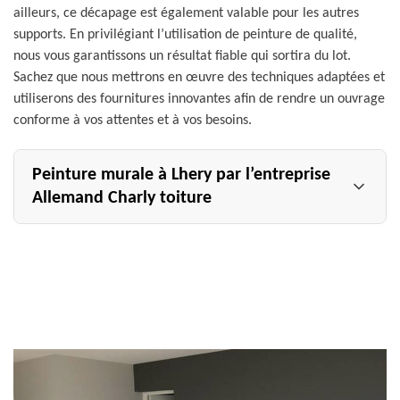
ailleurs, ce décapage est également valable pour les autres
supports. En privilégiant l’utilisation de peinture de qualité,
nous vous garantissons un résultat fiable qui sortira du lot.
Sachez que nous mettrons en œuvre des techniques adaptées et
utiliserons des fournitures innovantes afin de rendre un ouvrage
conforme à vos attentes et à vos besoins.
Peinture murale à Lhery par l’entreprise
Allemand Charly toiture
Votre peintre intérieur Allemand Charly toiture peut
fournir des prestations de réalisation de peinture murale
à Lhery, que ce soit pour les particuliers ou pour les
professionnels. Notre équipe sera à même de peindre les
murs de chacune de vos pièces : cuisine, salle de bain,
salle à manger, salon, chambre, etc. Préalablement à la
pose de peinture murale, nos artisans peintres intérieurs
effectueront un décapage des murs, afin d’en égaliser la