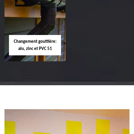
Réparation et
Réparation et
changement de
changement de
tuile de rive 51
faîtière et faîtage
51
Changement gouttière:
alu, zinc et PVC 51
Changement
gouttière: alu, zinc
et PVC 51