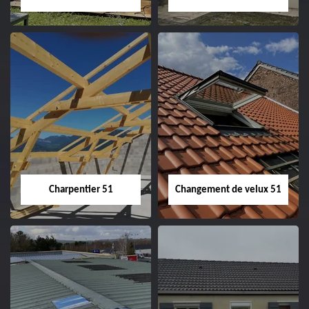
Entreprise de
Démoussage de
couverture 51
toiture 51
Charpentier 51
Changement de velux 51
Charpentier 51
Changement de