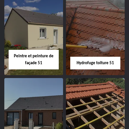
Peintre intérieur
Habillage planche
51
de rive 51
Peintre et peinture de
façade 51
Hydrofuge toiture 51
Peintre et peinture
Hydrofuge toiture
de façade 51
51