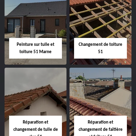
Peintre et peinture
Hydrofuge toiture
de façade 51
51
Peinture sur tuile et
Changement de toiture
toiture 51 Marne
51
Peinture sur tuile
Changement de
et toiture 51
toiture 51
Marne
Réparation et
Réparation et
changement de tuile de
changement de faîtière