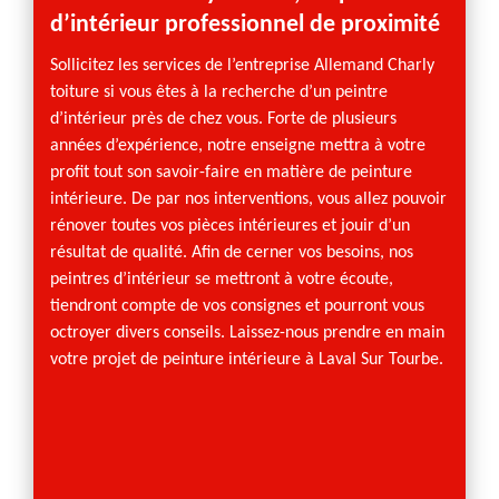
d’intérieur professionnel de proximité
5160
Sollicitez les services de l’entreprise Allemand Charly
En tan
toiture si vous êtes à la recherche d’un peintre
Allema
d’intérieur près de chez vous. Forte de plusieurs
projet
années d’expérience, notre enseigne mettra à votre
Tourbe
profit tout son savoir-faire en matière de peinture
murale
intérieure. De par nos interventions, vous allez pouvoir
d’adop
rénover toutes vos pièces intérieures et jouir d’un
tout s
résultat de qualité. Afin de cerner vos besoins, nos
motifs
peintres d’intérieur se mettront à votre écoute,
nous p
tiendront compte de vos consignes et pourront vous
mosaïqu
octroyer divers conseils. Laissez-nous prendre en main
décape
votre projet de peinture intérieure à Laval Sur Tourbe.
pose.