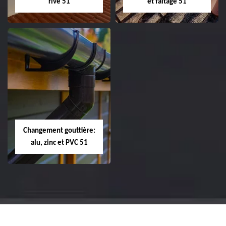
rive 51
et faîtage 51
Réparation et
Réparation et
changement de
changement de
tuile de rive 51
faîtière et faîtage
51
Changement gouttière:
alu, zinc et PVC 51
Changement