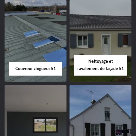
Charpentier 51
Changement de
velux 51
Nettoyage et
Couvreur zingueur 51
ravalement de façade 51
Couvreur zingueur
Nettoyage et
51
ravalement de
façade 51