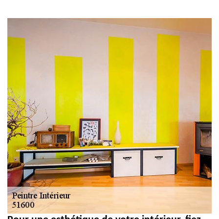
gouttière: alu, zinc
et PVC 51