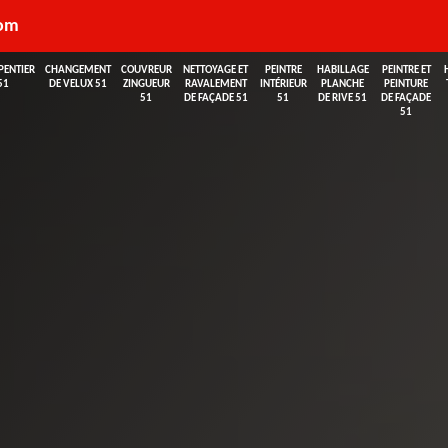
com
PENTIER
CHANGEMENT
COUVREUR
NETTOYAGE ET
PEINTRE
HABILLAGE
PEINTRE ET
51
DE VELUX 51
ZINGUEUR
RAVALEMENT
INTÉRIEUR
PLANCHE
PEINTURE
51
DE FAÇADE 51
51
DE RIVE 51
DE FAÇADE
51