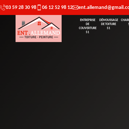
03 59 28 30 98
06 12 52 98 12
ent.allemand@gmail.
ENTREPRISE
DÉMOUSSAGE
CHAR
DE
DE TOITURE
COUVERTURE
51
51