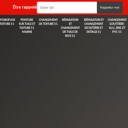
Être rappelé
HYDROFUGE
PEINTURE
CHANGEMENT
RÉPARATION
RÉPARATION ET
CHANGEMENT
TOITURE 51
SUR TUILE ET
DE TOITURE 51
ET
CHANGEMENT
GOUTTIÈRE:
TOITURE 51
CHANGEMENT
DE FAÎTIÈRE ET
ALU, ZINC ET
MARNE
DE TUILE DE
FAÎTAGE 51
PVC 51
RIVE 51