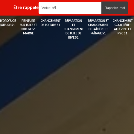
Être rappelé
HYDROFUGE
PEINTURE
CHANGEMENT
RÉPARATION
RÉPARATION ET
CHANGEMENT
TOITURE 51
SUR TUILE ET
DE TOITURE 51
ET
CHANGEMENT
GOUTTIÈRE:
TOITURE 51
CHANGEMENT
DE FAÎTIÈRE ET
ALU, ZINC ET
MARNE
DE TUILE DE
FAÎTAGE 51
PVC 51
RIVE 51