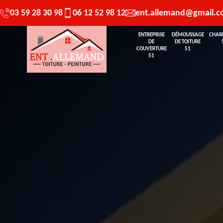
03 59 28 30 98
06 12 52 98 12
ent.allemand@gmail.
ENTREPRISE
DÉMOUSSAGE
CHAR
DE
DE TOITURE
COUVERTURE
51
51