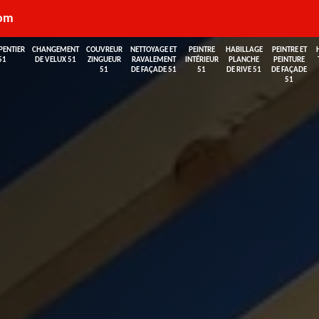
com
PENTIER
CHANGEMENT
COUVREUR
NETTOYAGE ET
PEINTRE
HABILLAGE
PEINTRE ET
51
DE VELUX 51
ZINGUEUR
RAVALEMENT
INTÉRIEUR
PLANCHE
PEINTURE
51
DE FAÇADE 51
51
DE RIVE 51
DE FAÇADE
51